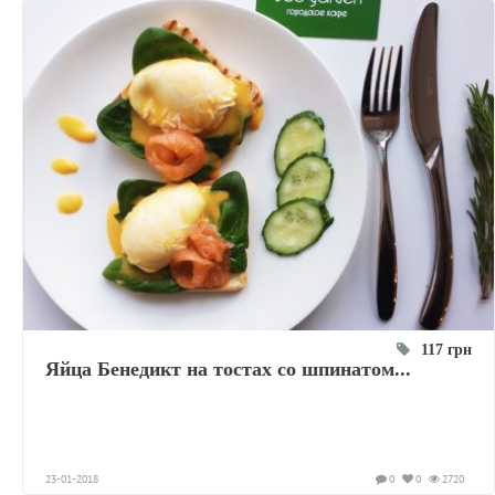
117 грн
Яйца Бенедикт на тостах со шпинатом...
23-01-2018
0
0
2720