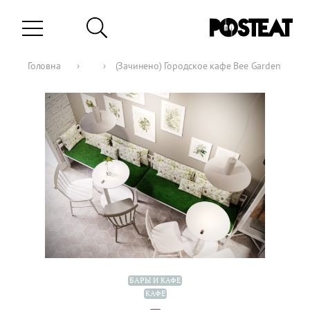
Головна
›
›
(Зачинено) Городское кафе Bee Garden
БАРЫ И КАФЕ
КАФЕ