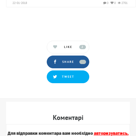
22-01-2018
0
0
2701
LIKE
2
SHARE
TWEET
Коментарi
Для вiдправки коментара вам необхiдно
авторизуватись.