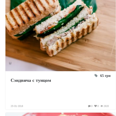
65 грн
Сэндвича с тунцом
23-01-2018
0
0
2820