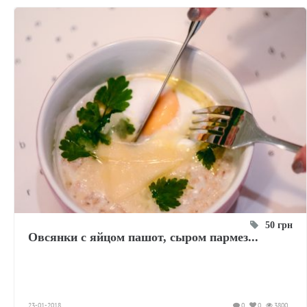
50 грн
Овсянки с яйцом пашот, сыром пармез...
23-01-2018
0
0
3800