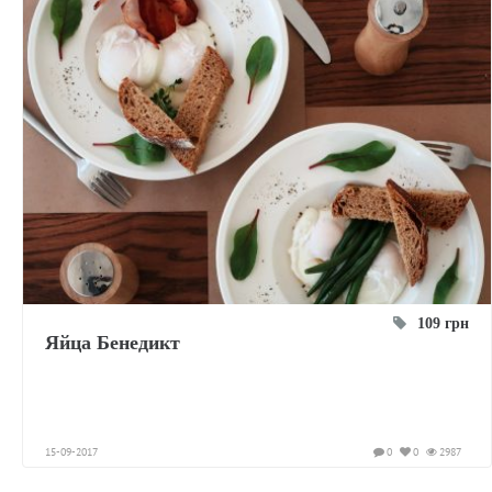
109 грн
Яйца Бенедикт
15-09-2017
0
0
2987