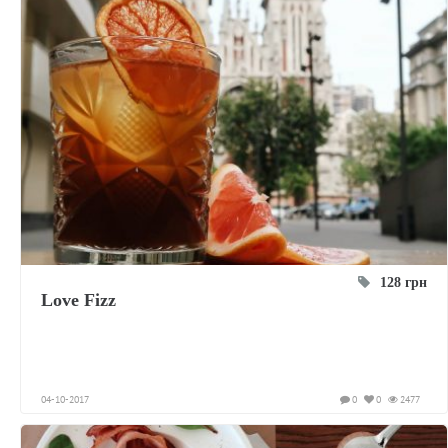
128 грн
Love Fizz
04-10-2017
0
0
2477