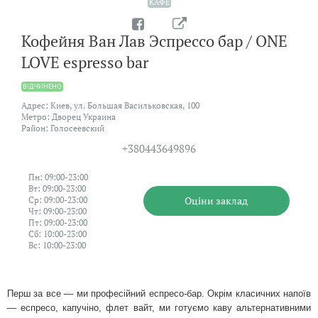
КАФЕ
Кофейня Ван Лав Эспрессо бар / ONE
LOVE espresso bar
ВIДЧИНЕНО
Адрес: Киев, ул. Большая Васильковская, 100
Метро: Дворец Украина
Район: Голосеевский
+380443649896
Пн: 09:00-23:00
Вт: 09:00-23:00
Оцiни заклад
Ср: 09:00-23:00
Чт: 09:00-23:00
Пт: 09:00-23:00
Сб: 10:00-23:00
Вс: 10:00-23:00
Перш за все — ми професійний еспресо-бар. Окрім класичних напоїв
— еспресо, капучіно, флет вайт, ми готуємо каву альтернативними