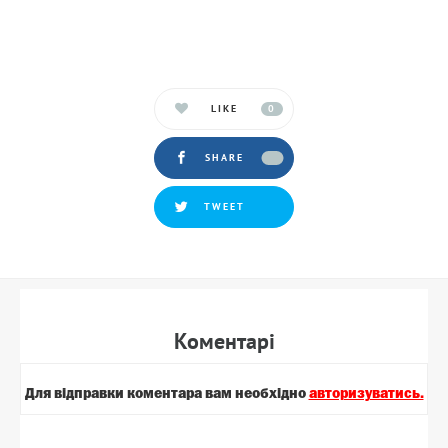
LIKE
0
SHARE
TWEET
Коментарi
Для вiдправки коментара вам необхiдно
авторизуватись.