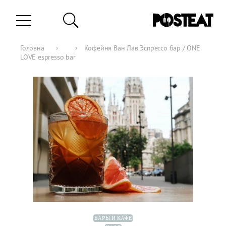
Головна
›
›
Кофейня Ван Лав Эспрессо бар / ONE
LOVE espresso bar
БАРЫ И КАФЕ