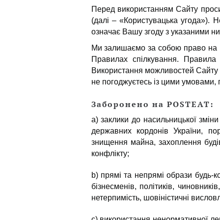
Перед використанням Сайту проси
(далі – «Користувацька угода»). 
означає Вашу згоду з указаними н
Ми залишаємо за собою право на в
Правилах спілкування. Правила 
Використання можливостей Сайту п
не погоджуєтесь із цими умовами,
Заборонено на POSTEAT:
a) заклики до насильницької змін
державних кордонів України, пор
знищення майна, захоплення будів
конфлікту;
b) прямі та непрямі образи будь-к
бізнесменів, політиків, чиновникі
нетерпимість, шовіністичні вислов
c) використання ненормативної ле