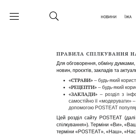
НОВИНИ
ЇЖА
ПРАВИЛА СПІЛКУВАННЯ Н
Для обговорення, обміну думками,
новин, проєктів, закладів та актуа
«СТРАВИ»
– будь-який корис
«РЕЦЕПТИ»
– будь-який кор
«ЗАКЛАДИ»
– розділ з інфо
самостійно її «модерувати» –
допомогою POSTEAT популяри
Цей розділ сайту POSTEAT (далі
спілкування»). Терміни «Ви», «Ва
терміни «POSTEAT», «Наш», «Нас»