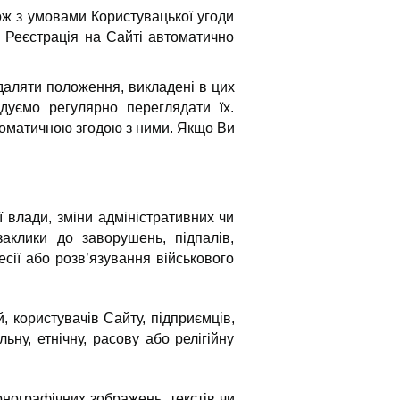
ж з умовами Користувацької угоди
. Реєстрація на Сайті автоматично
даляти положення, викладені в цих
дуємо регулярно переглядати їх.
томатичною згодою з ними. Якщо Ви
 влади, зміни адміністративних чи
заклики до заворушень, підпалів,
сії або розв’язування військового
, користувачів Сайту, підприємців,
ьну, етнічну, расову або релігійну
нографічних зображень, текстів чи