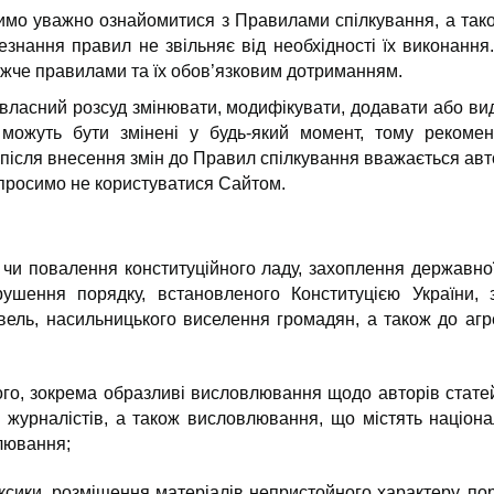
мо уважно ознайомитися з Правилами спілкування, а тако
Незнання правил не звільняє від необхідності їх виконання
ижче правилами та їх обов’язковим дотриманням.
ласний розсуд змінювати, модифікувати, додавати або ви
можуть бути змінені у будь-який момент, тому рекомен
ісля внесення змін до Правил спілкування вважається ав
 просимо не користуватися Сайтом.
и чи повалення конституційного ладу, захоплення державної
ушення порядку, встановленого Конституцією України, 
ель, насильницького виселення громадян, а також до агре
ого, зокрема образливі висловлювання щодо авторів статей
в, журналістів, а також висловлювання, що містять націонал
лювання;
ксики, розміщення матеріалів непристойного характеру, пор