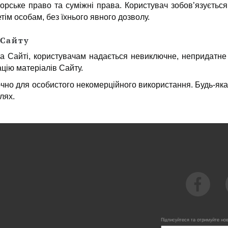
орське право та суміжні права. Користувач зобов’язуєтьс
тім особам, без їхнього явного дозволу.
 Сайту
на Сайті, користувачам надається невиключне, непридатне
цію матеріалів Сайту.
чно для особистого некомерційного використання. Будь-яка
лях.
Підписуйтеся та отримуйте но