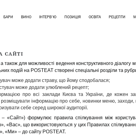
БАРИ
ВИНО
ІНТЕРВ'Ю
ПОЗИЦІЯ
ОСВІТА
РЕЦЕПТИ
М
А САЙТІ
 а також для можливості ведення конструктивного діалогу м
льних подій на POSTEAT створені спеціальні розділи та рубр
тувач може додати страву, що йому сподобалася;
истувач може додати улюблений рецепт;
рмацією про всі заклади Києва та України, де кожен за
 розміщувати інформацію про себе, новинки меню, заходи, 
зувати себе серед широкої аудиторії.
 – «Сайт») формулює правила спілкування між користув
ш», «Вас», що використовуються у цих Правилах спілкування
, «Ми» – до сайту POSTEAT.