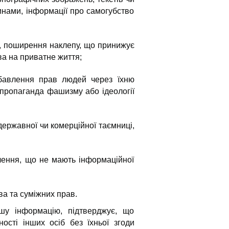
инами, інформації про самогубство
я, поширення наклепу, що принижує
ава на приватне життя;
озбавлення прав людей через їхню
, пропаганда фашизму або ідеології
державної чи комерційної таємниці,
млення, що не мають інформаційної
ва та суміжних прав.
іншу інформацію, підтверджує, що
ності інших осіб без їхньої згоди