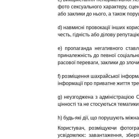
фото сексуального характеру, сце
або заклики до нього, а також пору
d) навмисні провокації інших кор
честь, гідність або ділову репутац
e) пропаганда негативного ставл
приналежність до певної соціально
расової переваги, заклики до злочи
f) розміщення шахрайської інформа
інформації про приватне життя трет
g) неузгоджена з адміністрацією 
цінності та не стосуються тематики
h) будь-які дії, що порушують міжн
Користувач, розміщуючи фотограф
усвідомлює: завантаження, зберіг