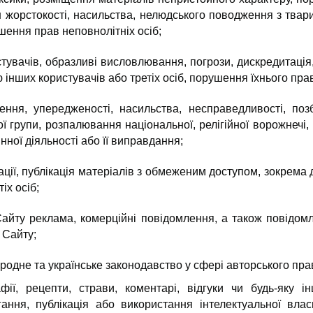
н жорстокості, насильства, нелюдського поводження з твар
шення прав неповнолітніх осіб;
истувачів, образливі висловлювання, погрози, дискредитаці
ію інших користувачів або третіх осіб, порушення їхнього пр
ення, упередженості, насильства, несправедливості, п
ї групи, розпалювання національної, релігійної ворожнечі
нної діяльності або її виправдання;
ції, публікація матеріалів з обмеженим доступом, зокрема 
іх осіб;
Сайту реклама, комерційні повідомлення, а також повідо
 Сайту;
ародне та українське законодавство у сфері авторського пра
ії, рецепти, страви, коментарі, відгуки чи будь-яку 
ання, публікація або використання інтелектуальної влас