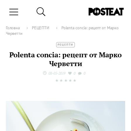
Головна
›
РЕЦЕПТИ
›
Polenta concia: рецепт от Марко
Черветти
РЕЦЕПТИ
Polenta concia: рецепт от Марко
Черветти
08-05-2019
0
0
★
★
★
★
★