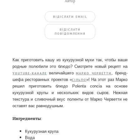
Автор
ВIДIСЛАТИ EMAIL
BIДIСЛАТИ
ПОВIДОМЛЕННЯ
Как приготовить кашу из кукурузной муки так, чтобы ваши
родные полюбили это блюдо? Смотрите новый рецепт на
величайшего
, бренд-
YOUTUBE-КАНАЛЕ
МАРКО ЧЕРВЕТТИ
шефа ресторанных проектов «
»! На этот раз Марко
СІЛЬПО
решил приготовить блюдо Polenta concia на основе
кукурузной крупы и нескольких видов сыров. Нежная
текстура и сливочный вкус поленты от Марко Черветти не
оставят вас равнодушным.
Ингредиенты
:
Кукурузная крупа
Вода