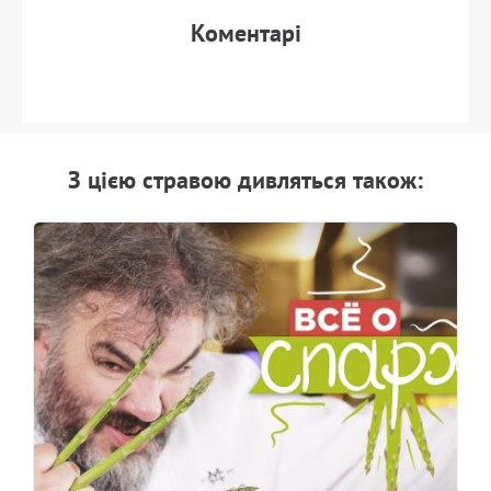
Коментарi
З цiєю стравою дивляться також: