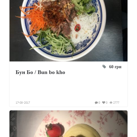
60 грн
Бун Бо / Bun bo kho
17-08-2017
0
0
2777