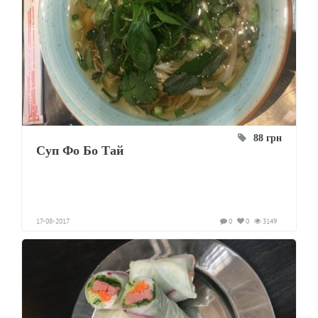
88 грн
Суп Фо Бо Тай
17-08-2017
0
0
3149