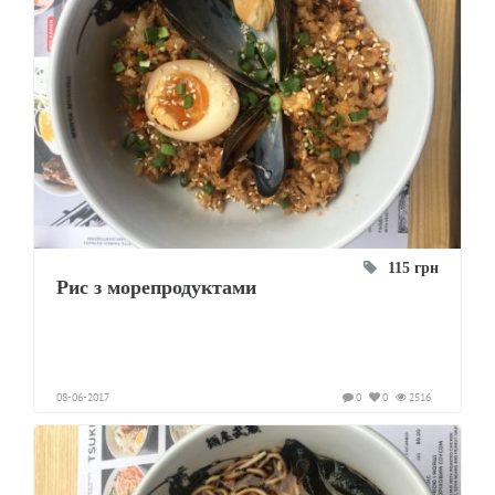
115 грн
Рис з морепродуктами
08-06-2017
0
0
2516