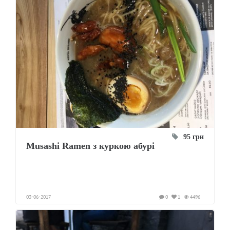
95 грн
Musashi Ramen з куркою абурі
03-06-2017
0
1
4496