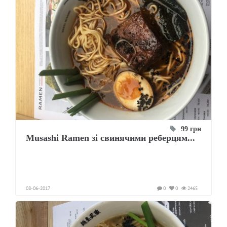
99 грн
Musashi Ramen зі свинячими реберцям...
08-06-2017
0
0
2465