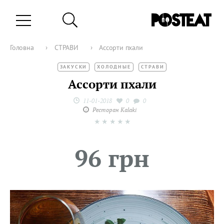
Головна
›
СТРАВИ
›
Ассорти пхали
ЗАКУСКИ
ХОЛОДНЫЕ
СТРАВИ
Ассорти пхали
11-01-2018
0
0
Ресторан Kalaki
★
★
★
★
★
96 грн