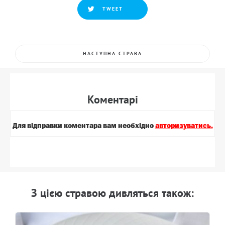
TWEET
НАСТУПНА СТРАВА
Коментарi
Для вiдправки коментара вам необхiдно
авторизуватись.
З цiєю стравою дивляться також: