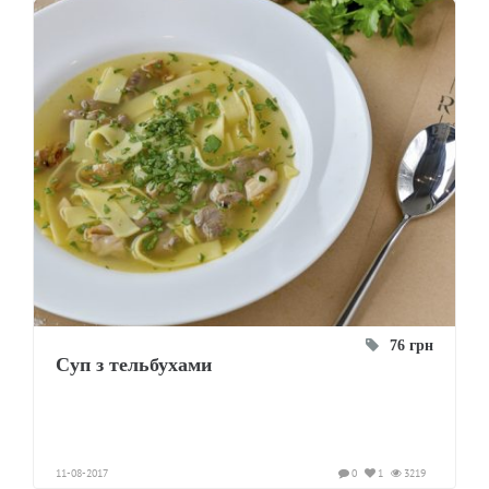
76 грн
Суп з тельбухами
11-08-2017
0
1
3219