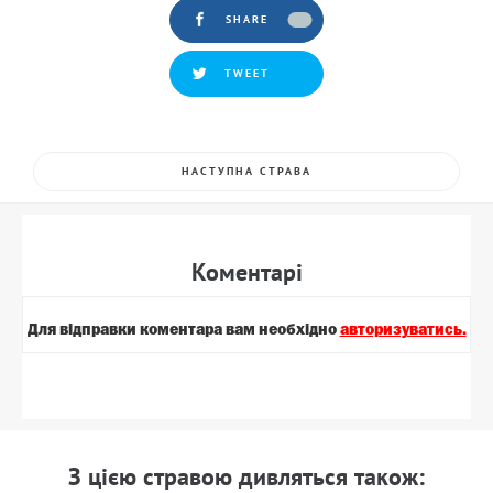
SHARE
TWEET
НАСТУПНА СТРАВА
Коментарi
Для вiдправки коментара вам необхiдно
авторизуватись.
З цiєю стравою дивляться також: