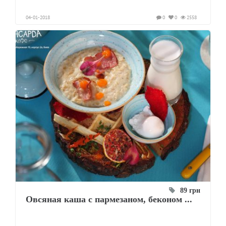
04-01-2018
0
0
2558
89 грн
Овсяная каша с пармезаном, беконом ...