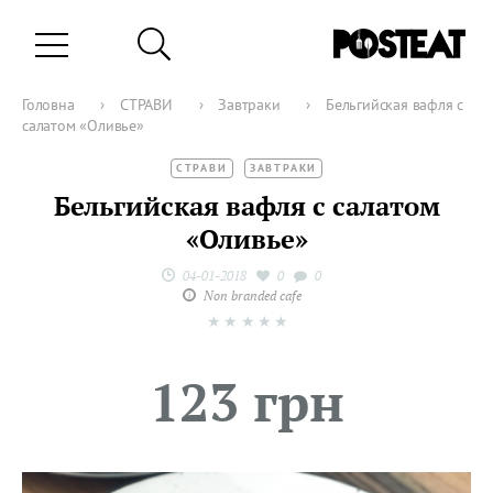
Головна
›
СТРАВИ
›
Завтраки
›
Бельгийская вафля с
салатом «Оливье»
СТРАВИ
ЗАВТРАКИ
Бельгийская вафля с салатом
«Оливье»
04-01-2018
0
0
Non branded cafe
★
★
★
★
★
123 грн