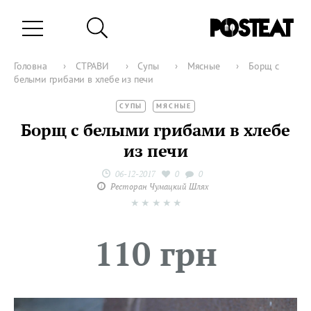
Головна
›
СТРАВИ
›
Супы
›
Мясные
›
Борщ с
белыми грибами в хлебе из печи
СУПЫ
МЯСНЫЕ
Борщ с белыми грибами в хлебе
из печи
06-12-2017
0
0
Ресторан Чумацкий Шлях
★
★
★
★
★
110 грн