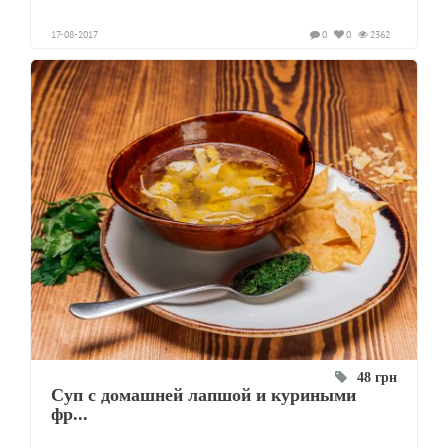
17-08-2017
0
0
2362
48 грн
Суп с домашней лапшой и куриными
фр...