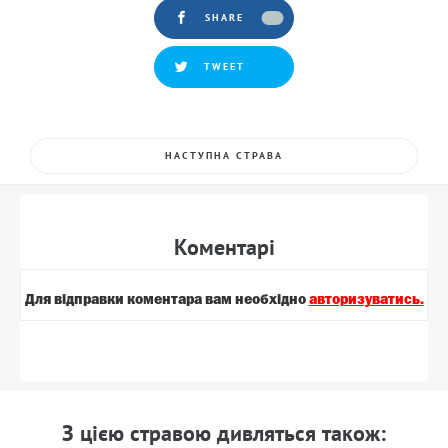
SHARE
TWEET
НАСТУПНА СТРАВА
Коментарi
Для вiдправки коментара вам необхiдно
авторизуватись.
З цiєю стравою дивляться також: