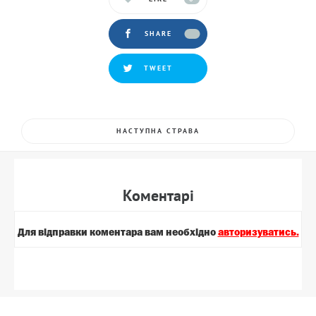
SHARE
TWEET
НАСТУПНА СТРАВА
Коментарi
Для вiдправки коментара вам необхiдно
авторизуватись.