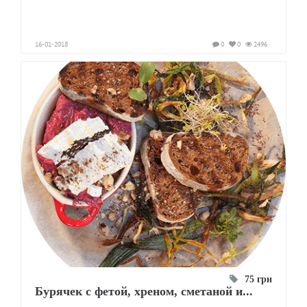
16-01-2018
0
0
2496
75 грн
Бурячек с фетой, хреном, сметаной и...