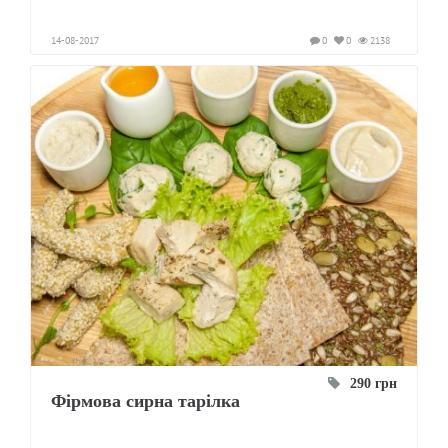
14-08-2017
0
0
2138
290 грн
Фірмова сирна тарілка