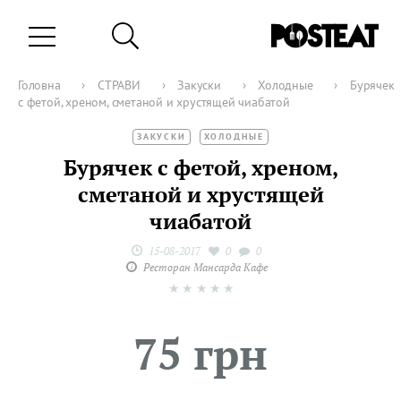
Головна
›
СТРАВИ
›
Закуски
›
Холодные
›
Бурячек
с фетой, хреном, сметаной и хрустящей чиабатой
ЗАКУСКИ
ХОЛОДНЫЕ
Бурячек с фетой, хреном,
сметаной и хрустящей
чиабатой
15-08-2017
0
0
Ресторан Мансарда Кафе
★
★
★
★
★
75 грн