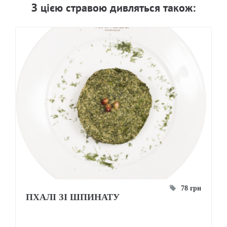
З цiєю стравою дивляться також:
78 грн
ПХАЛІ ЗІ ШПИНАТУ