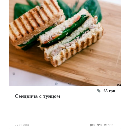
65 грн
Сэндвича с тунцом
23-01-2018
0
0
2816