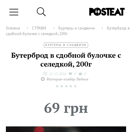
Головна
›
СТРАВИ
›
Бургеры и сэндвичи
›
Бутерброд в
сдобной булочке с селедкой, 200г
БУРГЕРЫ И СЭНДВИЧИ
Бутерброд в сдобной булочке с
селедкой, 200г
15-12-2016
0
0
Ресторан-пивбар Любчик
★
★
★
★
★
69 грн