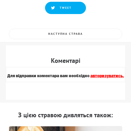
TWEET
НАСТУПНА СТРАВА
Коментарi
Для вiдправки коментара вам необхiдно
авторизуватись.
З цiєю стравою дивляться також: