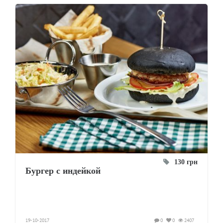
130 грн
Бургер с индейкой
19-10-2017
0
0
2407