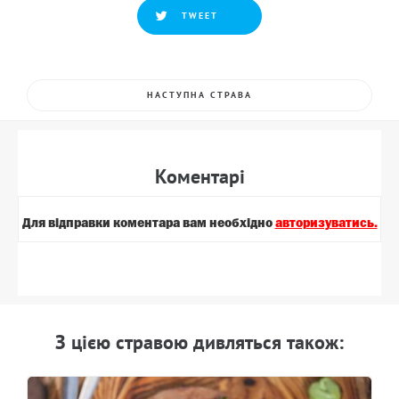
TWEET
НАСТУПНА СТРАВА
Коментарi
Для вiдправки коментара вам необхiдно
авторизуватись.
З цiєю стравою дивляться також: