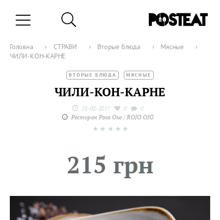
Головна
›
СТРАВИ
›
Вторые блюда
›
Мясные
›
ЧИЛИ-КОН-КАРНЕ
ВТОРЫЕ БЛЮДА
МЯСНЫЕ
ЧИЛИ-КОН-КАРНЕ
28-08-2017
0
0
Ресторан Рохо Охо / ROJO OJO
★
★
★
★
★
215 грн