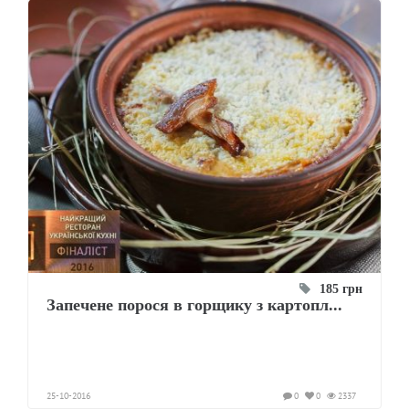
185 грн
Запечене порося в горщику з картопл...
25-10-2016
0
0
2337