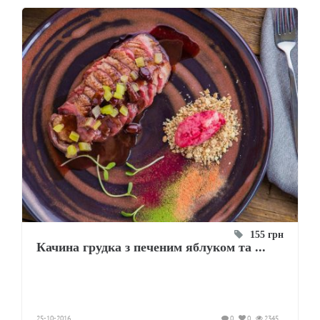
155 грн
Качина грудка з печеним яблуком та ...
25-10-2016
0
0
2345