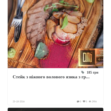
185 грн
Стейк з ніжного волового язика з гр...
25-10-2016
0
0
2956