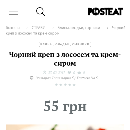
Головна
›
СТРАВИ
›
Блины, оладьи, сырники
›
Чорний
креп з лососем та крем-сиром
БЛИНЫ, ОЛАДЬИ, СЫРНИКИ
Чорний креп з лососем та крем-
сиром
23-02-2017
0
0
Ресторан Траттория 5 / Trattoria No 5
★
★
★
★
★
55 грн