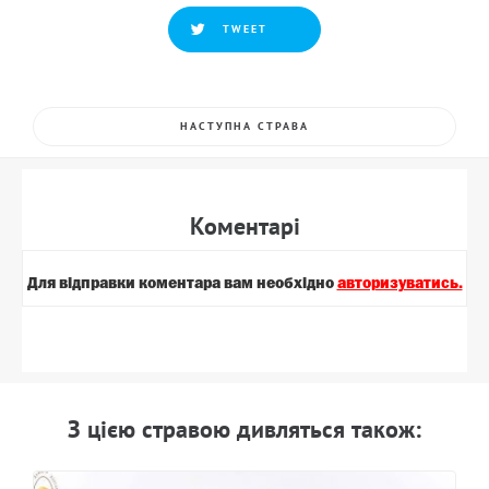
TWEET
НАСТУПНА СТРАВА
Коментарi
Для вiдправки коментара вам необхiдно
авторизуватись.
З цiєю стравою дивляться також: