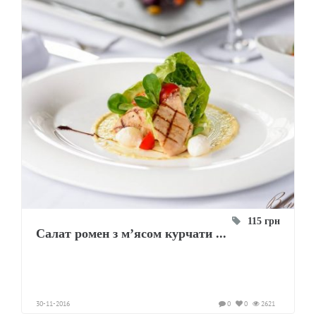
115 грн
Салат ромен з м’ясом курчати ...
30-11-2016
0
0
2621