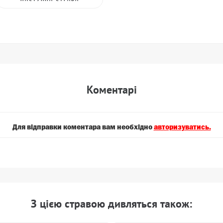
Коментарi
Для вiдправки коментара вам необхiдно
авторизуватись.
З цiєю стравою дивляться також: