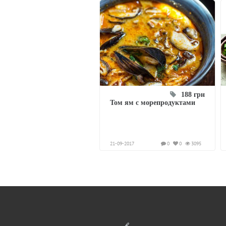
188 грн
Том ям с морепродуктами
21-09-2017
0
0
3095