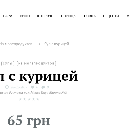
БАРИ
ВИНО
ІНТЕРВ'Ю
ПОЗИЦІЯ
ОСВІТА
РЕЦЕПТИ
М
Из морепродуктов
›
Cуп с курицей
СУПЫ
ИЗ МОРЕПРОДУКТОВ
п с курицей
28-02-2017
0
0
ис по доставке еды Manta Ray / Манта Рей
★
★
★
★
★
65 грн