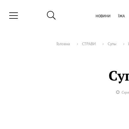
НОВИНИ
ЇЖА
Головна
›
СТРАВИ
›
Супы
›
Cу
Серв