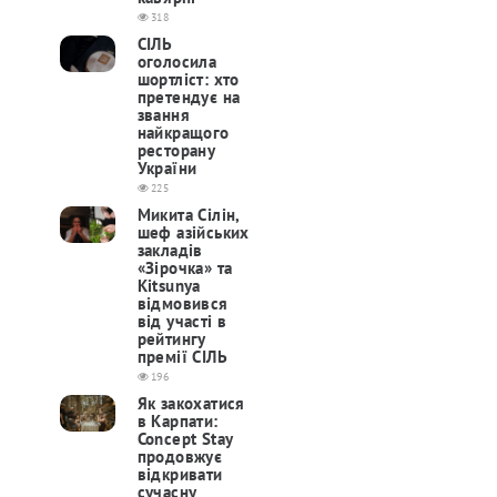
318
СІЛЬ
оголосила
шортліст: хто
претендує на
звання
найкращого
ресторану
України
225
Микита Сілін,
шеф азійських
закладів
«Зірочка» та
Kitsunya
відмовився
від участі в
рейтингу
премії СІЛЬ
196
Як закохатися
в Карпати:
Concept Stay
продовжує
відкривати
сучасну