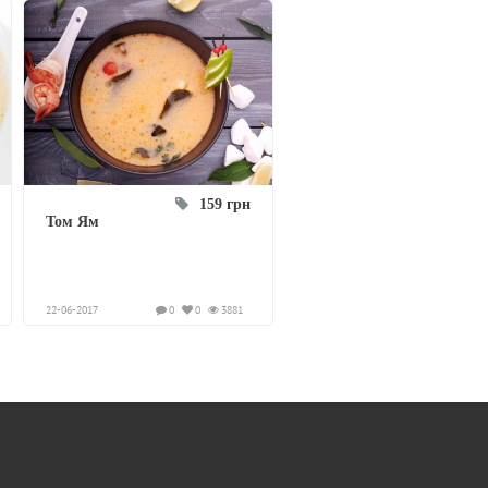
159 грн
Том Ям
22-06-2017
0
0
3881