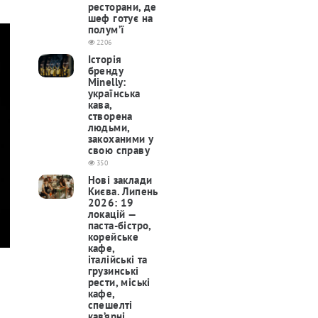
ресторани, де
шеф готує на
полум’ї
2206
Історія
бренду
Minelly:
українська
кава,
створена
людьми,
закоханими у
свою справу
350
Нові заклади
Києва. Липень
2026: 19
локацій —
паста-бістро,
корейське
кафе,
італійські та
грузинські
рести, міські
кафе,
спешелті
кав’ярні