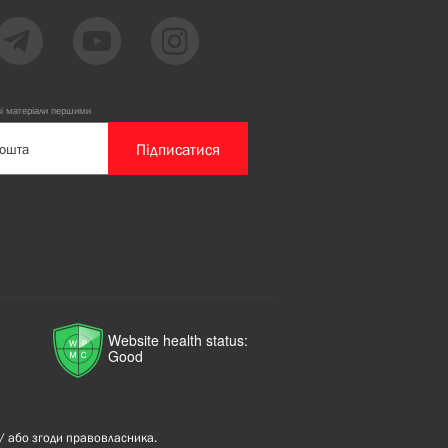
ві матеріали першими
Підписатися
Website health status:
Good
/ або згоди правовласника.