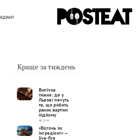
ЕДІАКІТ
Краще за тиждень
Випічка
тижня: де у
Львові печуть
те, що робить
ранок вартим
підйому
3594
«Вогонь як
інгредієнт» —
live-fire