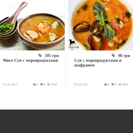
105 грн
98 грн
Мисо Суп с морепродуктами
Суп с морепродуктами и
шафраном
25-10-2017
0
0
2720
30-01-2017
0
0
2643