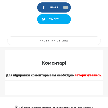
SHARE
TWEET
НАСТУПНА СТРАВА
Коментарi
Для вiдправки коментара вам необхiдно
авторизуватись.
З цiєю стравою дивляться також: