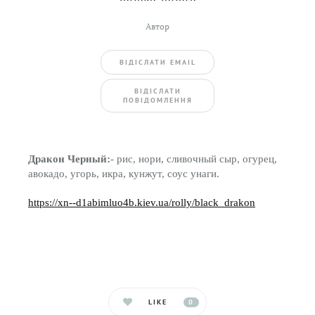
Автор
ВIДIСЛАТИ EMAIL
BIДIСЛАТИ
ПОВIДОМЛЕННЯ
Дракон Черный:
- рис, нори, сливочный сыр, огурец,
авокадо, угорь, икра, кунжут, соус унаги.
https://xn--d1abimluo4b.kiev.ua/rolly/black_drakon
LIKE
0