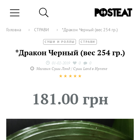
Головна
›
СТРАВИ
›
*Дракон Черный (вес 254 гр.)
СУШИ И РОЛЛЫ
СТРАВИ
*Дракон Черный (вес 254 гр.)
01-02-2019
0
0
Магазин Суши Лэнд / Суши Land в Ирпене
★
★
★
★
★
181.00 грн