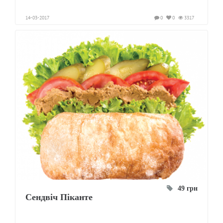
14-03-2017
0
0
3317
49 грн
Сендвіч Піканте