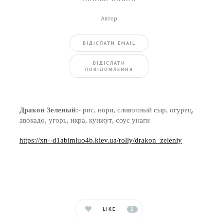
Автор
ВIДIСЛАТИ EMAIL
BIДIСЛАТИ
ПОВIДОМЛЕННЯ
Дракон Зеленый:
- рис, нори, сливочный сыр, огурец,
авокадо, угорь, икра, кунжут, соус унаги
https://xn--d1abimluo4b.kiev.ua/rolly/drakon_zeleniy
LIKE
2