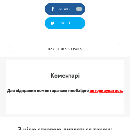
SHARE
TWEET
НАСТУПНА СТРАВА
Коментарi
Для вiдправки коментара вам необхiдно
авторизуватись.
З цiєю стравою дивляться також: