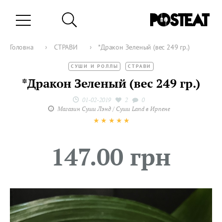
Головна
›
СТРАВИ
›
*Дракон Зеленый (вес 249 гр.)
СУШИ И РОЛЛЫ
СТРАВИ
*Дракон Зеленый (вес 249 гр.)
01-02-2019
2
0
Магазин Суши Лэнд / Суши Land в Ирпене
★
★
★
★
★
147.00 грн