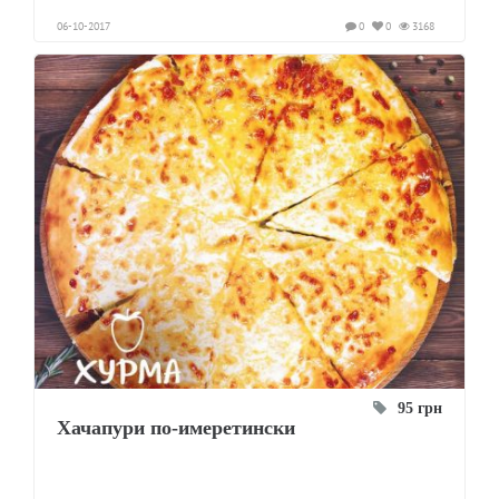
06-10-2017
0
0
3168
95 грн
Хачапури по-имеретински