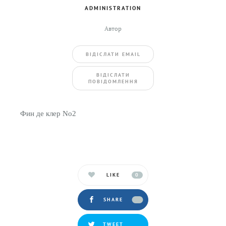
ADMINISTRATION
Автор
ВIДIСЛАТИ EMAIL
BIДIСЛАТИ
ПОВIДОМЛЕННЯ
Фин де клер No2
LIKE
0
SHARE
TWEET