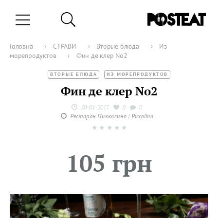
Головна
›
СТРАВИ
›
Вторые блюда
›
Из
морепродуктов
›
Фин де клер No2
ВТОРЫЕ БЛЮДА
ИЗ МОРЕПРОДУКТОВ
Фин де клер No2
30-01-2017
0
0
Ресторан Пикколино / Piccolino
★
★
★
★
★
105 грн