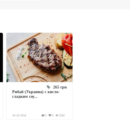
265 грн
Рибай (Украина) с кисло-
сладким соу...
24-10-2016
0
0
2565