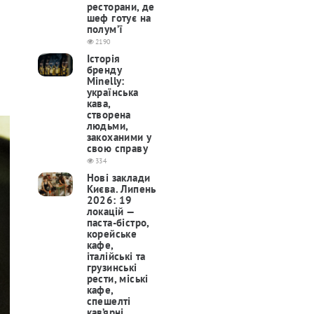
ресторани, де
шеф готує на
полум’ї
2190
Історія
бренду
Minelly:
українська
кава,
створена
людьми,
закоханими у
свою справу
334
Нові заклади
Києва. Липень
2026: 19
локацій —
паста-бістро,
корейське
кафе,
італійські та
грузинські
рести, міські
кафе,
спешелті
кав’ярні