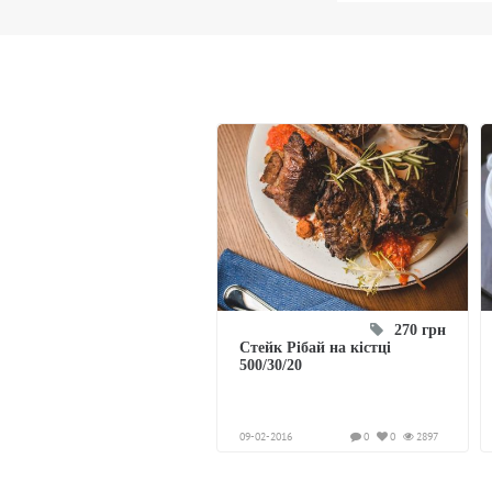
270 грн
Стейк Рібай на кістці
500/30/20
09-02-2016
0
0
2897