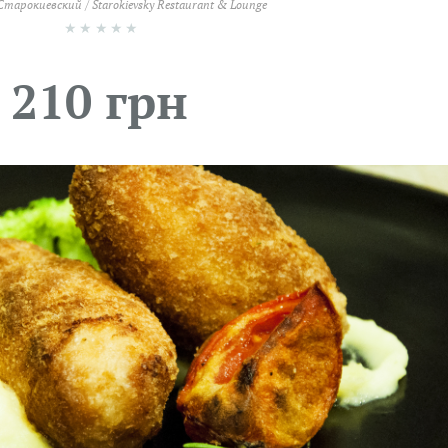
тарокиевский / Starokievsky Restaurant & Lounge
★
★
★
★
★
210 грн