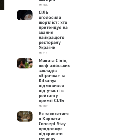
286
СІЛЬ
оголосила
шортліст: хто
претендує на
звання
найкращого
ресторану
України
211
Микита Сілін,
шеф азійських
закладів
«Зірочка» та
Kitsunya
відмовився
від участі в
рейтингу
премії СІЛЬ
182
Як закохатися
в Карпати:
Concept Stay
продовжує
відкривати
сучасну