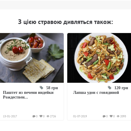
З цiєю стравою дивляться також:
58 грн
120 грн
Паштет из печени индейки
Лапша удон с говядиной
Рождествен...
13-01-2017
0
0
2726
01-07-2019
0
0
2093