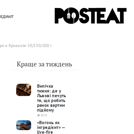
ЕДІАКІТ
юре и брокколи 50/150/100 г
Краще за тиждень
Випічка
тижня: де у
Львові печуть
те, що робить
ранок вартим
підйому
3575
«Вогонь як
інгредієнт» —
live-fire