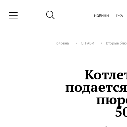
НОВИНИ
ЇЖА
Головна
›
СТРАВИ
›
Вторые блю
Котле
подаетс
пюр
5