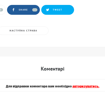
0
SHARE
TWEET
НАСТУПНА СТРАВА
Коментарi
Для вiдправки коментара вам необхiдно
авторизуватись.