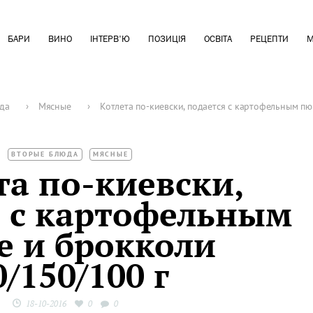
БАРИ
ВИНО
ІНТЕРВ'Ю
ПОЗИЦІЯ
ОСВІТА
РЕЦЕПТИ
М
да
›
Мясные
›
Котлета по-киевски, подается с картофельным п
ВТОРЫЕ БЛЮДА
МЯСНЫЕ
та по-киевски,
я с картофельным
е и брокколи
0/150/100 г
18-10-2016
0
0