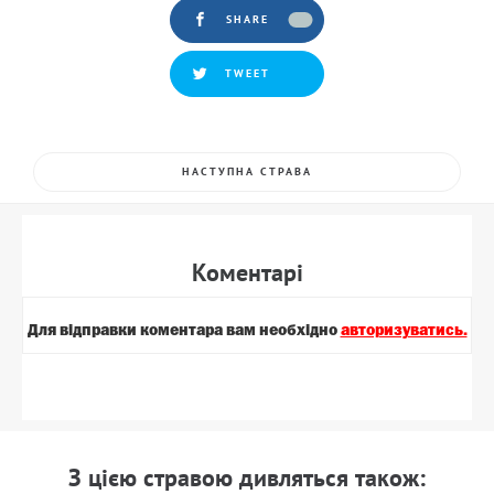
SHARE
TWEET
НАСТУПНА СТРАВА
Коментарi
Для вiдправки коментара вам необхiдно
авторизуватись.
З цiєю стравою дивляться також: