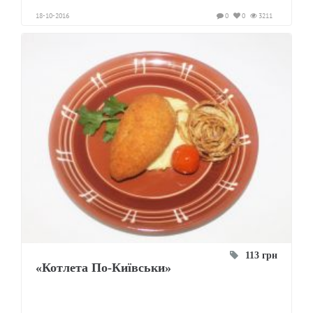
18-10-2016
0
0
3211
113 грн
«Котлета По-Київськи»