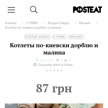
Головна
›
СТРАВИ
›
Вторые блюда
›
Мясные
›
Котлеты по-киевски дорблю и малина
ВТОРЫЕ БЛЮДА
СТРАВИ
МЯСНЫЕ
Котлеты по-киевски дорблю и
малина
20-12-2017
0
0
Гастробар Rebra & Kotlety
★
★
★
★
★
87 грн