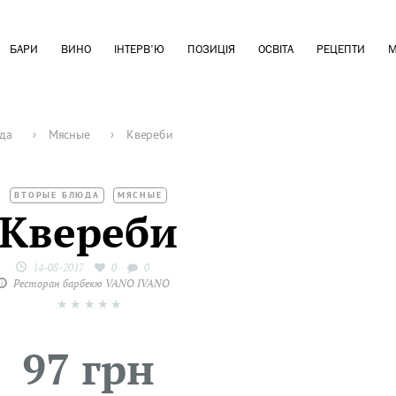
БАРИ
ВИНО
ІНТЕРВ'Ю
ПОЗИЦІЯ
ОСВІТА
РЕЦЕПТИ
М
да
›
Мясные
›
Квереби
ВТОРЫЕ БЛЮДА
МЯСНЫЕ
Квереби
14-08-2017
0
0
Ресторан барбекю VANO IVANO
★
★
★
★
★
97 грн