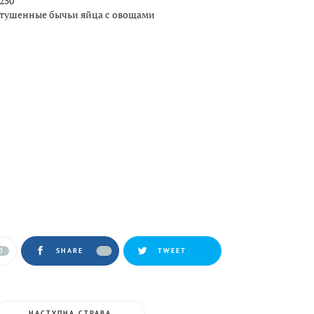
250
тушенные бычьи яйца с овощами
0
SHARE
TWEET
НАСТУПНА СТРАВА