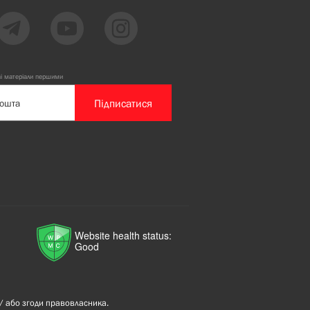
ві матеріали першими
Підписатися
Website health status:
Good
/ або згоди правовласника.