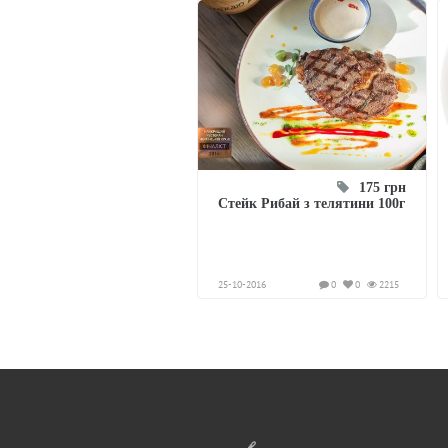
175 грн
Стейк Рибай з телятини 100г
25-10-2016
0
0
2215