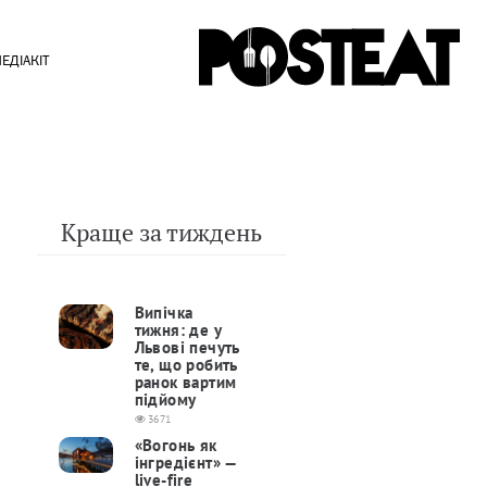
ЕДІАКІТ
Краще за тиждень
Випічка
тижня: де у
Львові печуть
те, що робить
ранок вартим
підйому
3671
«Вогонь як
інгредієнт» —
live-fire