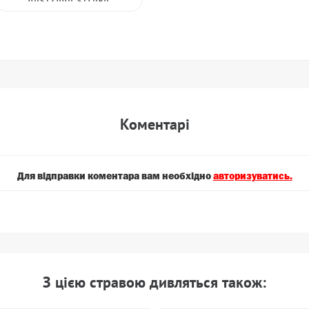
Коментарi
Для вiдправки коментара вам необхiдно
авторизуватись.
З цiєю стравою дивляться також: