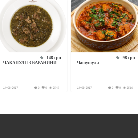
148 грн
98 грн
ЧАКАПУЛІ ІЗ БАРАНИНИ
Чашушули
14-08-2017
0
0
2545
14-08-2017
0
0
2566