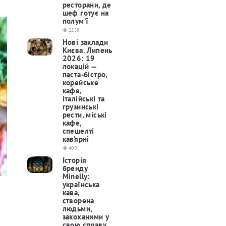
ресторани, де
шеф готує на
полум’ї
2258
Нові заклади
Києва. Липень
2026: 19
локацій —
паста-бістро,
корейське
кафе,
італійські та
грузинські
рести, міські
кафе,
спешелті
кав’ярні
409
Історія
бренду
Minelly:
українська
кава,
створена
людьми,
закоханими у
свою справу