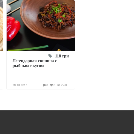
118 грн
Легендарная свинина с
рыбным вкусом
20-10-2017
0
0
2590