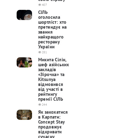
407
СІЛЬ
оголосила
шортліст: хто
претендує на
звання
найкращого
ресторану
України
281
Микита Сілін,
шеф азійських
закладів
«Зірочка» та
Kitsunya
відмовився
від участі в
рейтингу
премії СІЛЬ
244
Як закохатися
в Карпати:
Concept Stay
продовжує
відкривати
сучасну