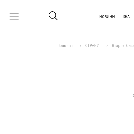
НОВИНИ
ЇЖА
Головна
›
СТРАВИ
›
Вторые блю