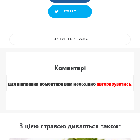
TWEET
НАСТУПНА СТРАВА
Коментарi
Для вiдправки коментара вам необхiдно
авторизуватись.
З цiєю стравою дивляться також: