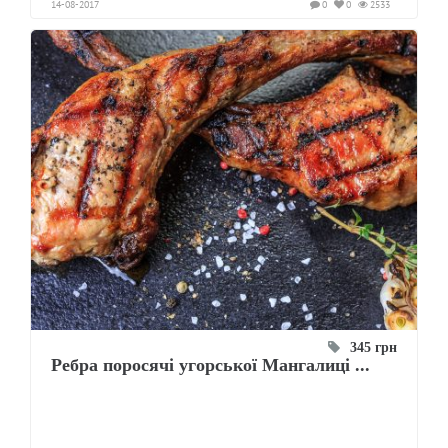
14-08-2017
0
0
2533
345 грн
Ребра поросячі угорської Мангалиці ...