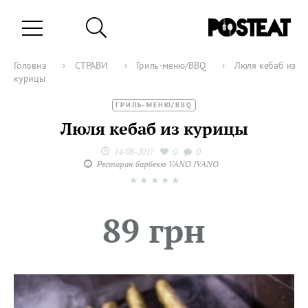
Головна
›
СТРАВИ
›
Гриль-меню/BBQ
›
Люля кебаб из
курицы
ГРИЛЬ-МЕНЮ/BBQ
Люля кебаб из курицы
14-08-2017
0
0
Ресторан барбекю VANO IVANO
★
★
★
★
★
89 грн