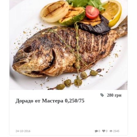
280 грн
Дорадо от Мастера 0,250/75
24-10-2016
0
0
2545