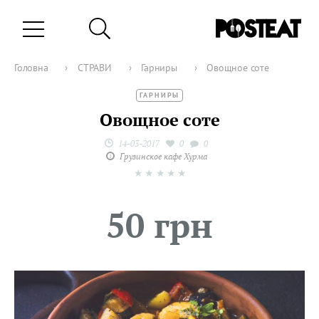
Головна
›
СТРАВИ
›
Гарниры
›
Овощное соте
ГАРНИРЫ
Овощное соте
14-03-2017
0
0
Грузинское кафе Хурма
★
★
★
★
★
50 грн