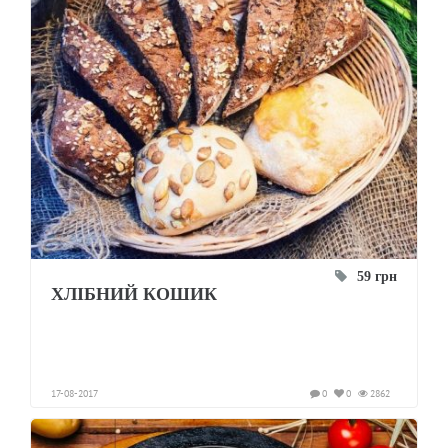
59 грн
ХЛІБНИЙ КОШИК
17-08-2017
0
0
2862