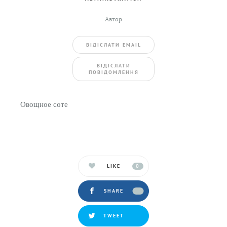
Автор
ВIДIСЛАТИ EMAIL
BIДIСЛАТИ
ПОВIДОМЛЕННЯ
Овощное соте
LIKE
0
SHARE
TWEET