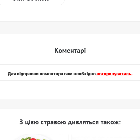
Коментарi
Для вiдправки коментара вам необхiдно
авторизуватись.
З цiєю стравою дивляться також: