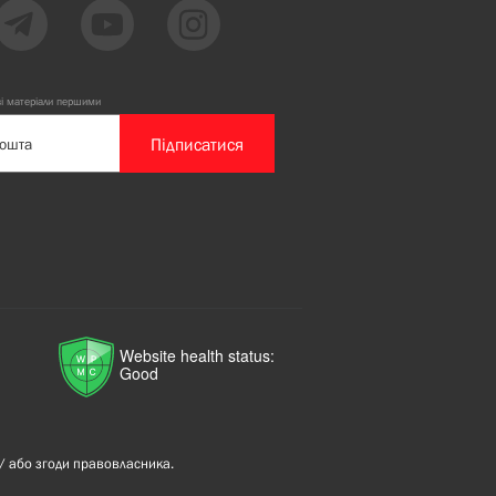
ві матеріали першими
Підписатися
Website health status:
Good
/ або згоди правовласника.