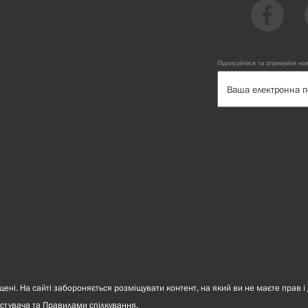
Підписуйтеся та отримуйте но
ні. На сайті забороняється розміщувати контент, на який ви не маєте прав і 
стувача
та
Правилами спілкування
.