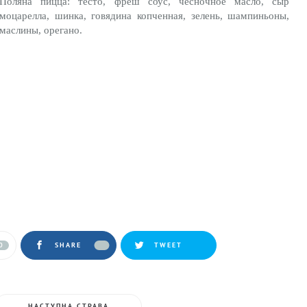
Поляна пицца: тесто, фреш соус, чесночное масло, сыр
моцарелла, шинка, говядина копченная, зелень, шампиньоны,
маслины, орегано.
0
SHARE
TWEET
НАСТУПНА СТРАВА