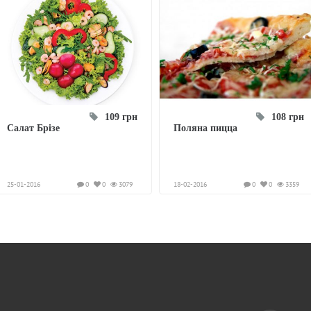
109 грн
108 грн
Салат Брізе
Поляна пицца
25-01-2016
0
0
3079
18-02-2016
0
0
3359