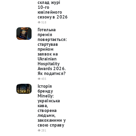
склад журі
10-го
ювілейного
сезону в 2026
518
Готельна
премія
повертається:
cтартував
прийом
заявок на
Ukrainian
Hospitality
Awards 2026.
Як податися?
435
Історія
бренду
Minelly:
українська
кава,
створена
людьми,
закоханими у
свою справу
281