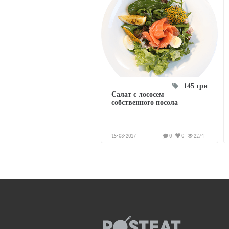
145 грн
Салат с лососем
собственного посола
15-08-2017
0
0
2274