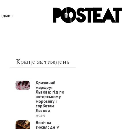
ЕДІАКІТ
Краще за тиждень
Крижаний
маршрут
Львова: гід по
авторському
морозиву і
сорбетам
Львова
2395
Випічка
тижня: де у