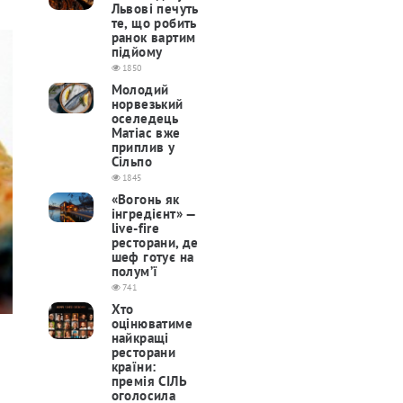
Львові печуть
те, що робить
ранок вартим
підйому
1850
Молодий
норвезький
оселедець
Матіас вже
приплив у
Сільпо
1845
«Вогонь як
інгредієнт» —
live-fire
ресторани, де
шеф готує на
полум’ї
741
Хто
оцінюватиме
найкращі
ресторани
країни:
премія СІЛЬ
оголосила