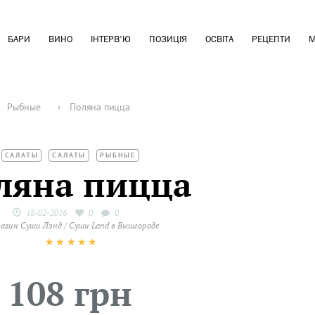
БАРИ
ВИНО
ІНТЕРВ'Ю
ПОЗИЦІЯ
ОСВІТА
РЕЦЕПТИ
М
Рыбные
›
Поляна пицца
САЛАТЫ
САЛАТЫ
РЫБНЫЕ
ляна пицца
18-02-2016
0
0
азин Суши Лэнд / Суши Land в Вышгороде
★
★
★
★
★
108 грн