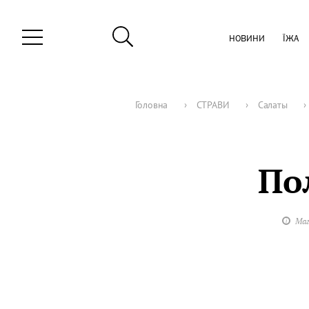
НОВИНИ
ЇЖА
Головна
›
СТРАВИ
›
Салаты
›
По
Маг