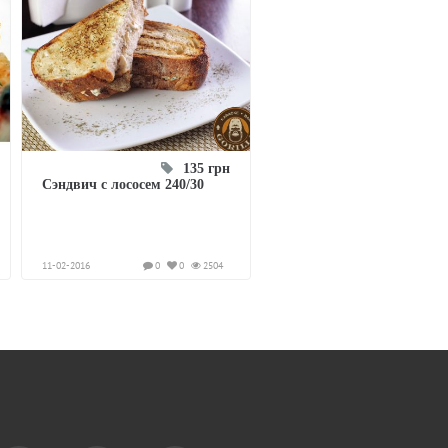
135 грн
Сэндвич с лососем 240/30
11-02-2016
0
0
2504