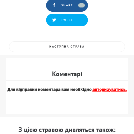
SHARE
TWEET
НАСТУПНА СТРАВА
Коментарi
Для вiдправки коментара вам необхiдно
авторизуватись.
З цiєю стравою дивляться також: