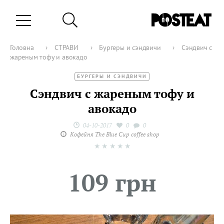
Головна
›
СТРАВИ
›
Бургеры и сэндвичи
›
Сэндвич с
жареным тофу и авокадо
БУРГЕРЫ И СЭНДВИЧИ
Сэндвич с жареным тофу и
авокадо
04-10-2017
0
0
Кофейня The Blue Cup coffee shop
★
★
★
★
★
109 грн