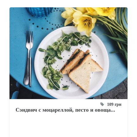
109 грн
Сэндвич с моцареллой, песто и овоща...