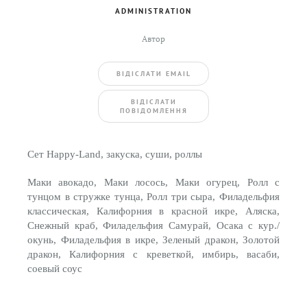
ADMINISTRATION
Автор
ВIДIСЛАТИ EMAIL
BIДIСЛАТИ
ПОВIДОМЛЕННЯ
Сет Happy-Land, закуска, суши, роллы
Маки авокадо, Маки лосось, Маки огурец, Ролл с
тунцом в стружке тунца, Ролл три сыра, Филадельфия
классическая, Калифорния в красной икре, Аляска,
Снежный краб, Филадельфия Самурай, Осака с кур./
окунь, Филадельфия в икре, Зеленый дракон, Золотой
дракон, Калифорния с креветкой, имбирь, васаби,
соевый соус