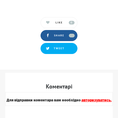
LIKE
0
SHARE
TWEET
Коментарi
Для вiдправки коментара вам необхiдно
авторизуватись.