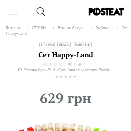
Головна
›
СТРАВИ
›
Вторые блюда
›
Рыбные
›
Сет
Happy-Land
ВТОРЫЕ БЛЮДА
РЫБНЫЕ
Сет Happy-Land
07-09-2015
0
0
Магазин Суши Лэнд / Суши Land на проспекте Правды
★
★
★
★
★
629 грн