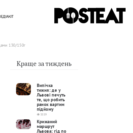
ЕДІАКІТ
щами 130/150г
Краще за тиждень
Випічка
тижня: де у
Львові печуть
те, що робить
ранок вартим
підйому
3559
Крижаний
маршрут
Львова: гід по