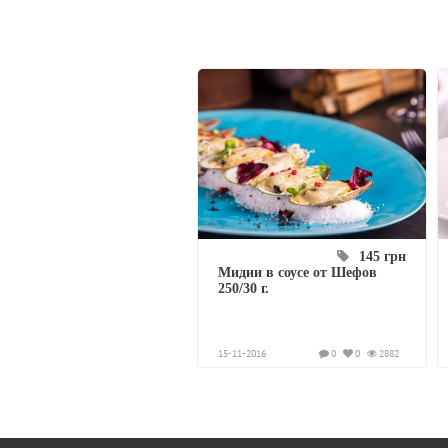
145 грн
Мидии в соусе от Шефов
250/30 г.
15-11-2016
0
0
2882