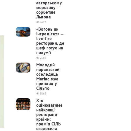
авторському
морозиву і
сорбетам
Львова
2422
«Вогонь як
інгредієнт» —
live-fire
ресторани, де
шеф готує на
полум’ї
2169
Молодий
норвезький
оселедець
Матіас вже
приплив у
Сільпо
1862
Хто
оцінюватиме
найкращі
ресторани
країни:
премія СІЛЬ
оголосила