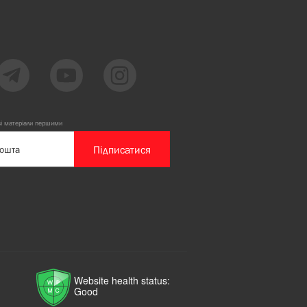
ві матеріали першими
Підписатися
Website health status:
Good