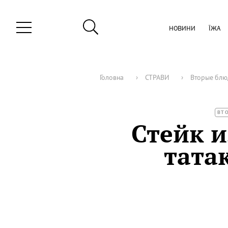
НОВИНИ
ЇЖА
Головна
›
СТРАВИ
›
Вторые блю
ВТ
Стейк и
тата