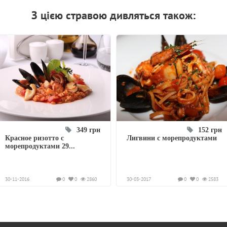
З цiєю стравою дивляться також:
349 грн
152 грн
Красное ризотто с
Лигвини с морепродуктами
морепродуктами 29...
30-11-2016
0
0
2860
30-03-2017
0
0
2583