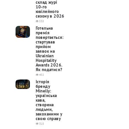
склад журі
10-го
ювілейного
сезону в 2026
538
Готельна
премія
повертається:
cтартував
прийом
заявок на
Ukrainian
Hospitality
Awards 2026.
Як податися?
452
Історія
бренду
Minelly:
українська
кава,
створена
людьми,
закоханими у
свою справу
318