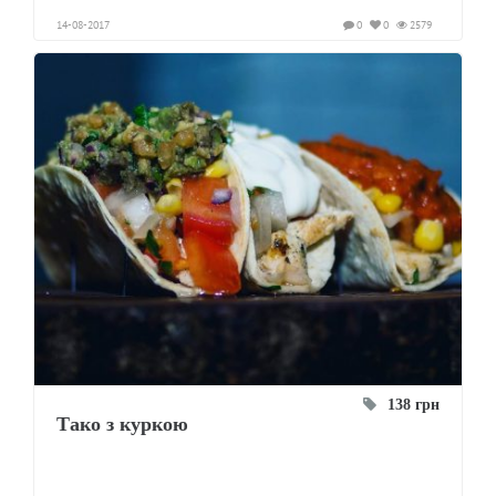
14-08-2017
0
0
2579
138 грн
Тако з куркою