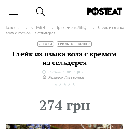
Головна
›
СТРАВИ
›
Гриль-меню/BBQ
›
Стейк из языка
вола с кремом из сельдерея
СТРАВИ
ГРИЛЬ-МЕНЮ/BBQ
Стейк из языка вола с кремом
из сельдерея
16-01-2018
0
0
Ресторан Гра з вогнем
★
★
★
★
★
274 грн