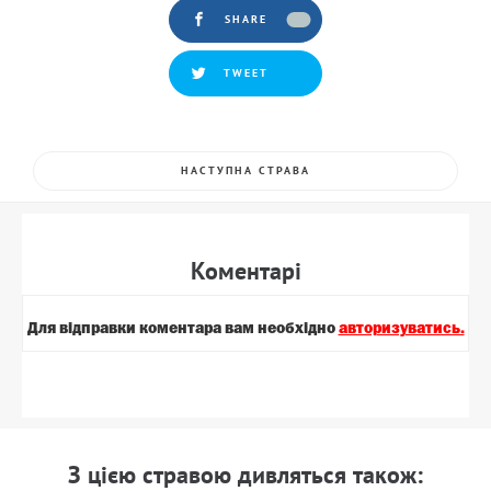
SHARE
TWEET
НАСТУПНА СТРАВА
Коментарi
Для вiдправки коментара вам необхiдно
авторизуватись.
З цiєю стравою дивляться також: