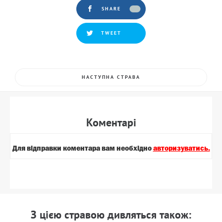
SHARE
TWEET
НАСТУПНА СТРАВА
Коментарi
Для вiдправки коментара вам необхiдно
авторизуватись.
З цiєю стравою дивляться також: