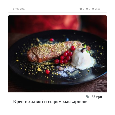
07-06-2017
0
0
2536
82 грн
Креп с халвой и сыром маскарпоне