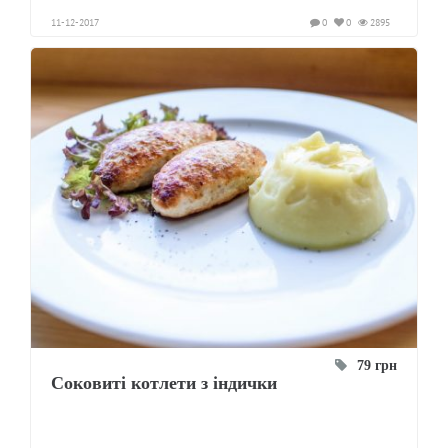
11-12-2017
0
0
2895
79 грн
Соковиті котлети з індички