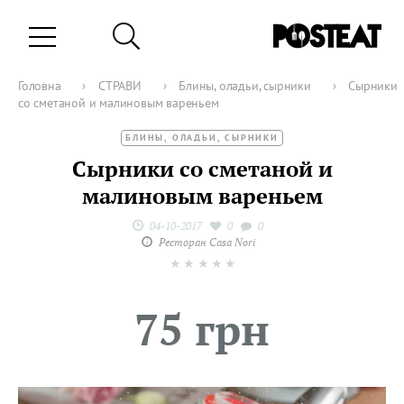
Головна
›
СТРАВИ
›
Блины, оладьи, сырники
›
Сырники
со сметаной и малиновым вареньем
БЛИНЫ, ОЛАДЬИ, СЫРНИКИ
Сырники со сметаной и
малиновым вареньем
04-10-2017
0
0
Ресторан Casa Nori
★
★
★
★
★
75 грн