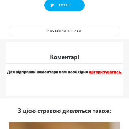
TWEET
НАСТУПНА СТРАВА
Коментарi
Для вiдправки коментара вам необхiдно
авторизуватись.
З цiєю стравою дивляться також: