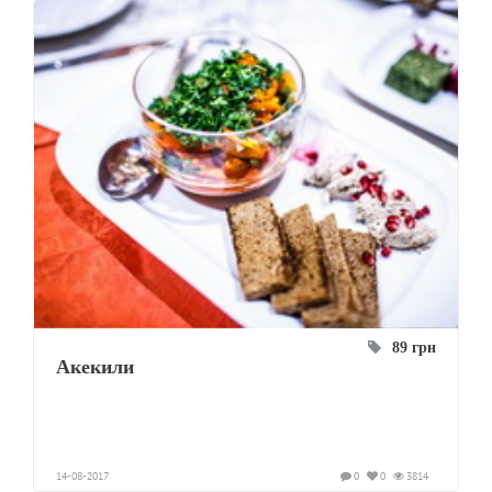
89 грн
Акекили
14-08-2017
0
0
3814