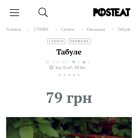
Головна
›
СТРАВИ
›
Салаты
›
Овощные
›
Табуле
САЛАТЫ
ОВОЩНЫЕ
Табуле
21-07-2017
0
0
Бар ПиаР / PR Bar
★
★
★
★
★
79 грн