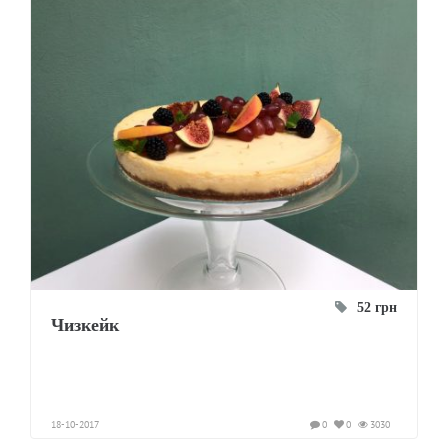
52 грн
Чизкейк
18-10-2017
0
0
3030