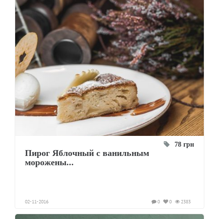
78 грн
Пирог Яблочный с ванильным
морожены...
02-11-2016
0
0
2383