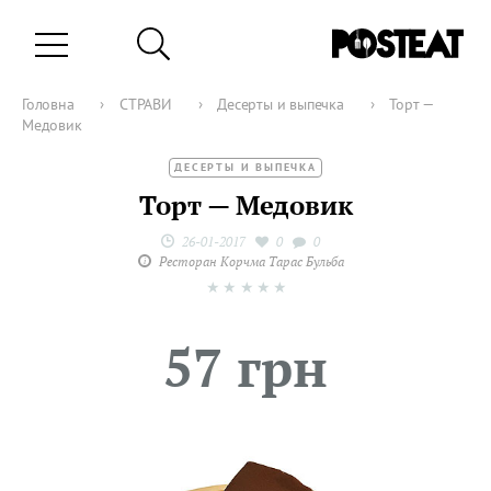
Головна
›
СТРАВИ
›
Десерты и выпечка
›
Торт —
Медовик
ДЕСЕРТЫ И ВЫПЕЧКА
Торт — Медовик
26-01-2017
0
0
Ресторан Корчма Тарас Бульба
★
★
★
★
★
57 грн