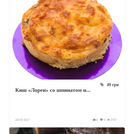
49 грн
Киш «Лорен» со шпинатом и...
28-03-2017
0
0
2757