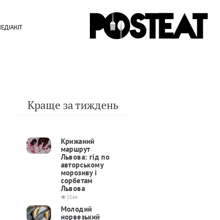
ЕДІАКІТ
Краще за тиждень
Крижаний
маршрут
Львова: гід по
авторському
морозиву і
сорбетам
Львова
2364
Молодий
норвезький