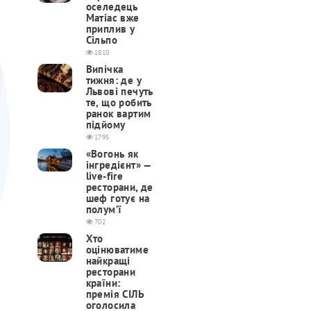
оселедець
Матіас вже
приплив у
Сільпо
1810
Випічка
тижня: де у
Львові печуть
те, що робить
ранок вартим
підйому
1795
«Вогонь як
інгредієнт» —
live-fire
ресторани, де
шеф готує на
полум’ї
702
Хто
оцінюватиме
найкращі
ресторани
країни:
премія СІЛЬ
оголосила