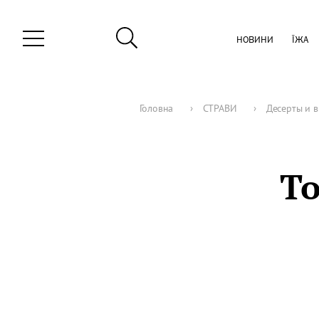
НОВИНИ
ЇЖА
Головна
›
СТРАВИ
›
Десерты и 
То