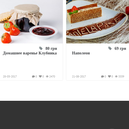
80 грн
69 грн
Домашнее варенье Клубника
Наполеон
28-03-2017
0
0
2470
21-08-2017
0
0
3339