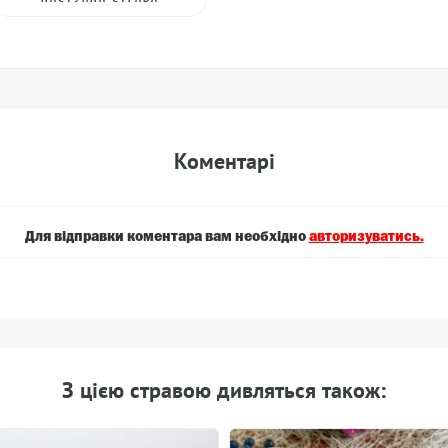
Коментарi
Для вiдправки коментара вам необхiдно
авторизуватись.
З цiєю стравою дивляться також: