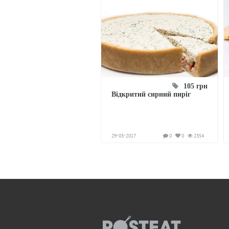
105 грн
Відкритий сирний пиріг
29-03-2017
0
0
2354