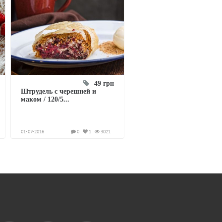
49 грн
Штрудель с черешней и
маком / 120/5...
01-07-2016
0
1
3021