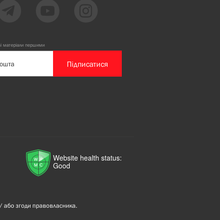
ві матеріали першими
Підписатися
Website health status:
Good
/ або згоди правовласника.