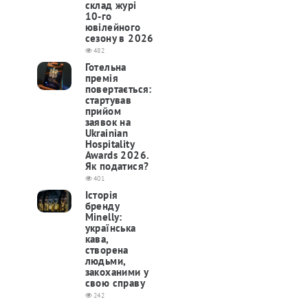
склад журі
10-го
ювілейного
сезону в 2026
482
Готельна
премія
повертається:
cтартував
прийом
заявок на
Ukrainian
Hospitality
Awards 2026.
Як податися?
401
Історія
бренду
Minelly:
українська
кава,
створена
людьми,
закоханими у
свою справу
242