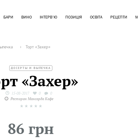
БАРИ
ВИНО
ІНТЕРВ'Ю
ПОЗИЦІЯ
ОСВІТА
РЕЦЕПТИ
М
выпечка
›
Торт «Захер»
ДЕСЕРТЫ И ВЫПЕЧКА
рт «Захер»
15-08-2017
0
0
Ресторан Мансарда Кафе
★
★
★
★
★
86 грн