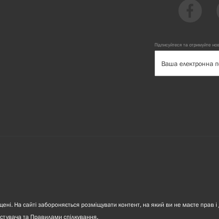
Підписуйтеся та отримуйте но
ні. На сайті забороняється розміщувати контент, на який ви не маєте прав і 
стувача
та
Правилами спілкування
.