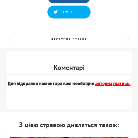
TWEET
НАСТУПНА СТРАВА
Коментарi
Для вiдправки коментара вам необхiдно
авторизуватись.
З цiєю стравою дивляться також: