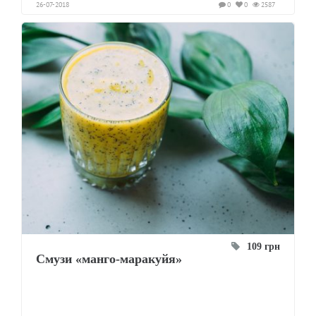
26-07-2018
0
0
2587
109 грн
Смузи «манго-маракуйя»