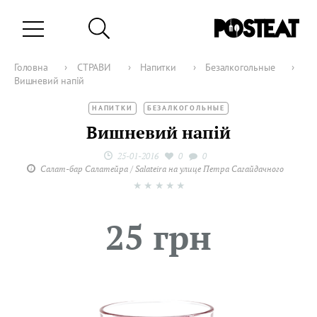
Головна
›
СТРАВИ
›
Напитки
›
Безалкогольные
›
Вишневий напій
НАПИТКИ
БЕЗАЛКОГОЛЬНЫЕ
Вишневий напій
25-01-2016
0
0
Салат-бар Салатейра / Salateira на улице Петра Сагайдачного
★
★
★
★
★
25 грн