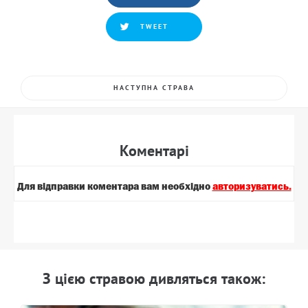
TWEET
НАСТУПНА СТРАВА
Коментарi
Для вiдправки коментара вам необхiдно
авторизуватись.
З цiєю стравою дивляться також: