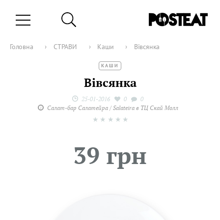
Головна
›
СТРАВИ
›
Каши
›
Вівсянка
КАШИ
Вівсянка
25-01-2016
0
0
Салат-бар Салатейра / Salateira в ТЦ Скай Молл
★
★
★
★
★
39 грн