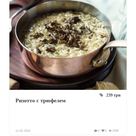
239 грн
Ризотто с трюфелем
11-01-2018
0
0
2339