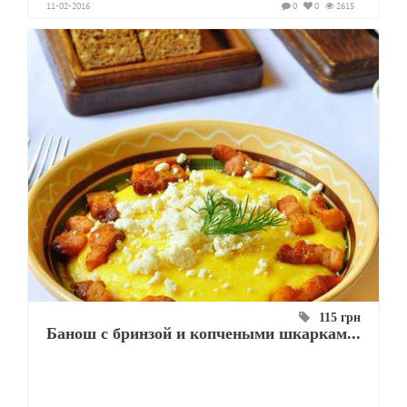
11-02-2016
0
0
2615
115 грн
Банош с бринзой и копчеными шкаркам...