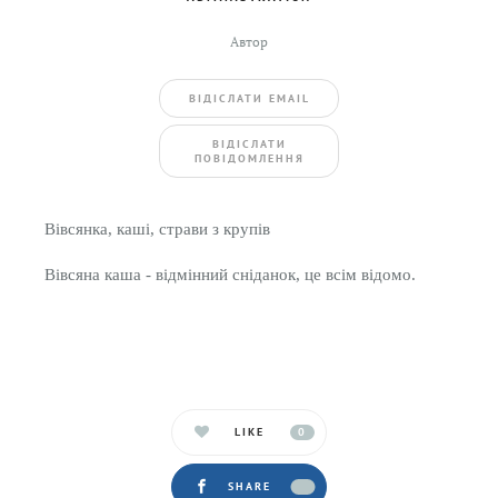
Автор
ВIДIСЛАТИ EMAIL
BIДIСЛАТИ
ПОВIДОМЛЕННЯ
Вівсянка, каші, страви з крупів
Вівсяна каша - відмінний сніданок, це всім відомо.
LIKE
0
SHARE