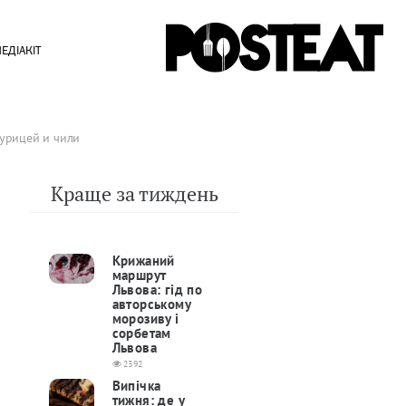
ЕДІАКІТ
курицей и чили
Краще за тиждень
Крижаний
маршрут
Львова: гід по
авторському
морозиву і
сорбетам
Львова
2392
Випічка
тижня: де у