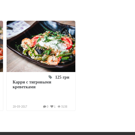
125 грн
Карри с тигровыми
креветками
28-03-2017
0
1
3138