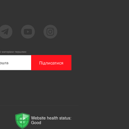
ві матеріали першими
Підписатися
Website health status:
Good