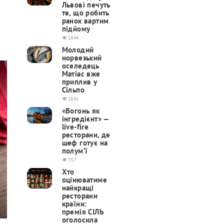
Львові печуть
те, що робить
ранок вартим
підйому
1844
Молодий
норвезький
оселедець
Матіас вже
приплив у
Сільпо
1841
«Вогонь як
інгредієнт» —
live-fire
ресторани, де
шеф готує на
полум’ї
737
Хто
оцінюватиме
найкращі
ресторани
країни:
премія СІЛЬ
оголосила