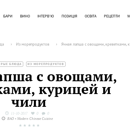
БАРИ
ВИНО
ІНТЕРВ'Ю
ПОЗИЦІЯ
ОСВІТА
РЕЦЕПТИ
М
да
›
Из морепродуктов
›
Ячная лапша с овощами, креветками, 
ОРЫЕ БЛЮДА
ИЗ МОРЕПРОДУКТОВ
апша с овощами,
ками, курицей и
чили
11-10-2017
0
0
BAO • Modern Chinese Cuisine
★
★
★
★
★