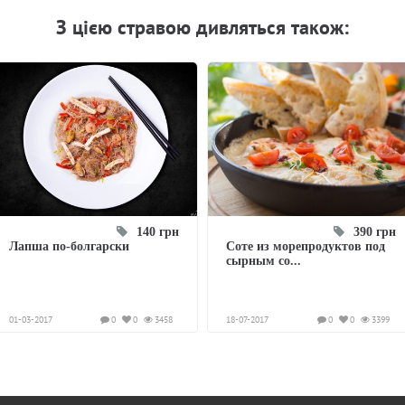
З цiєю стравою дивляться також:
140 грн
390 грн
Лапша по-болгарски
Соте из морепродуктов под
сырным со...
01-03-2017
0
0
3458
18-07-2017
0
0
3399