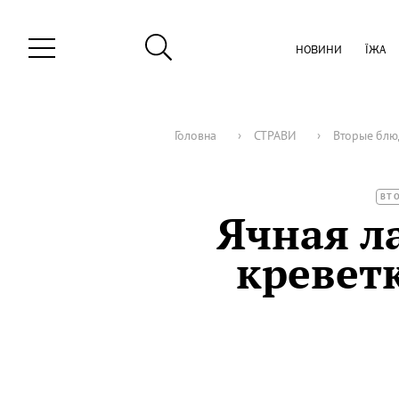
НОВИНИ
ЇЖА
Головна
›
СТРАВИ
›
Вторые блю
ВТ
Ячная л
кревет