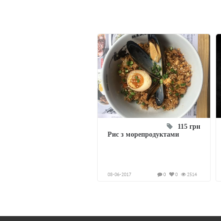
115 грн
Рис з морепродуктами
08-06-2017
0
0
2514