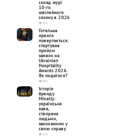
склад журі
10-го
ювілейного
сезону в 2026
515
Готельна
премія
повертається:
cтартував
прийом
заявок на
Ukrainian
Hospitality
Awards 2026.
Як податися?
432
Історія
бренду
Minelly:
українська
кава,
створена
людьми,
закоханими у
свою справу
276