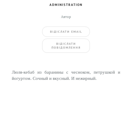
ADMINISTRATION
Автор
ВIДIСЛАТИ EMAIL
BIДIСЛАТИ
ПОВIДОМЛЕННЯ
Люля-кебаб из баранины с чесноком, петрушкой и
йогуртом. Сочный и вкусный. И нежирный.