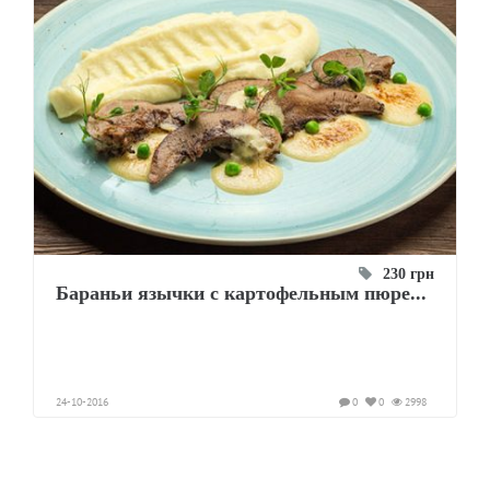
230 грн
Бараньи язычки с картофельным пюре...
24-10-2016
0
0
2998