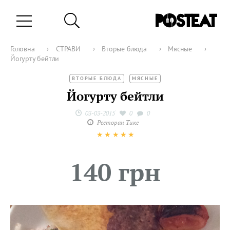
Головна
›
СТРАВИ
›
Вторые блюда
›
Мясные
›
Йогурту бейтли
ВТОРЫЕ БЛЮДА
МЯСНЫЕ
Йогурту бейтли
03-03-2015
0
0
Ресторан Тике
★
★
★
★
★
140 грн