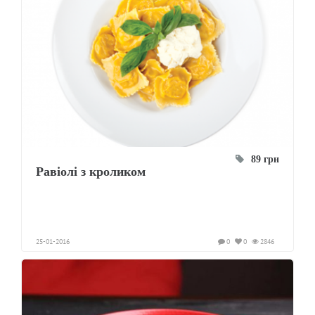
89 грн
Равіолі з кроликом
25-01-2016
0
0
2846