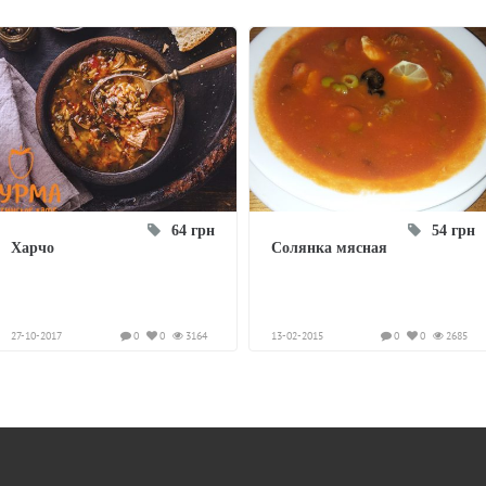
64 грн
54 грн
Харчо
Солянка мясная
27-10-2017
0
0
3164
13-02-2015
0
0
2685