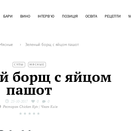
БАРИ
ВИНО
ІНТЕРВ'Ю
ПОЗИЦІЯ
ОСВІТА
РЕЦЕПТИ
М
Мясные
›
Зеленый борщ с яйцом пашот
СУПЫ
МЯСНЫЕ
й борщ с яйцом
пашот
25-10-2017
0
0
Ресторан Chicken Kyiv / Чікен Київ
★
★
★
★
★