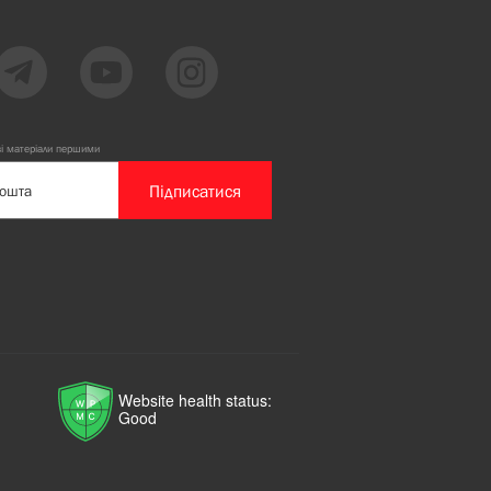
ві матеріали першими
Підписатися
Website health status:
Good