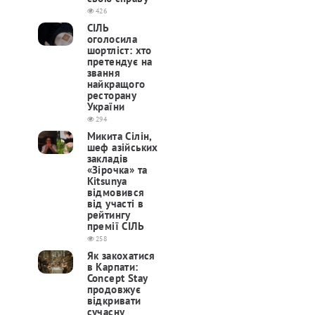
426
СІЛЬ
оголосила
шортліст: хто
претендує на
звання
найкращого
ресторану
України
294
Микита Сілін,
шеф азійських
закладів
«Зірочка» та
Kitsunya
відмовився
від участі в
рейтингу
премії СІЛЬ
258
Як закохатися
в Карпати:
Concept Stay
продовжує
відкривати
сучасну