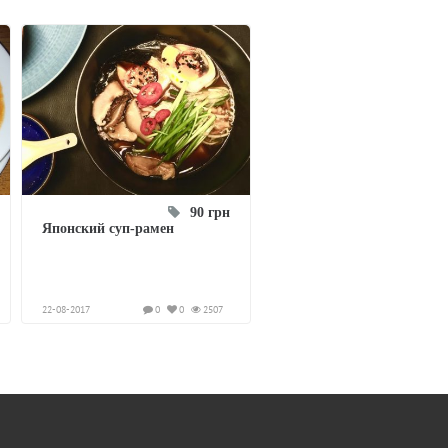
90 грн
Японский суп-рамен
22-08-2017
0
0
2507