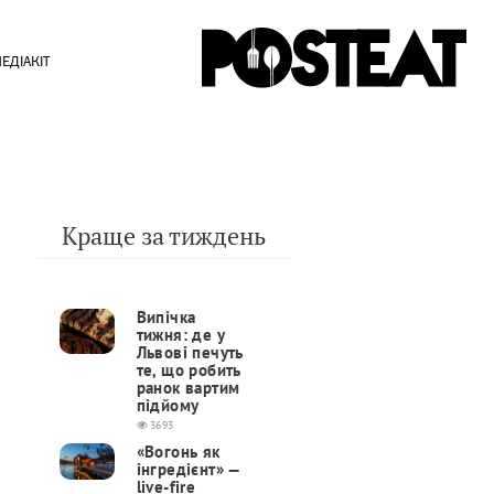
ЕДІАКІТ
Краще за тиждень
Випічка
тижня: де у
Львові печуть
те, що робить
ранок вартим
підйому
3693
«Вогонь як
інгредієнт» —
live-fire