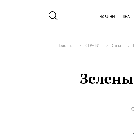
НОВИНИ
ЇЖА
Головна
›
СТРАВИ
›
Супы
›
Зелены