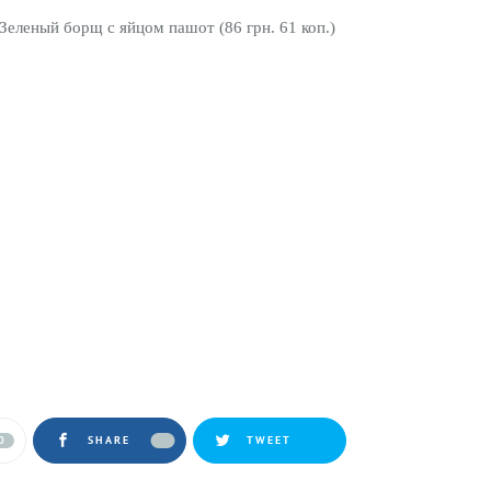
Зеленый борщ с яйцом пашот (86 грн. 61 коп.)
0
SHARE
TWEET