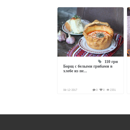
110 грн
Борщ с белыми грибами в
хлебе из пе...
06-12-2017
0
0
2331