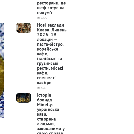
ресторани, де
шеф готує на
полум’ї
2270
Нові заклади
Києва. Липень
2026: 19
локацій —
паста-бістро,
корейське
кафе,
італійські та
грузинські
рести, міські
кафе,
спешелті
кав’ярні
433
Історія
бренду
Minelly:
українська
кава,
створена
людьми,
закоханими у
свою справу