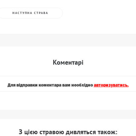
НАСТУПНА СТРАВА
Коментарi
Для вiдправки коментара вам необхiдно
авторизуватись.
З цiєю стравою дивляться також: