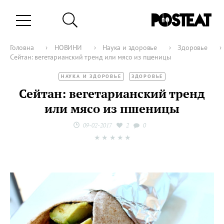
Головна
›
НОВИНИ
›
Наука и здоровье
›
Здоровье
›
Сейтан: вегетарианский тренд или мясо из пшеницы
НАУКА И ЗДОРОВЬЕ
ЗДОРОВЬЕ
Сейтан: вегетарианский тренд
или мясо из пшеницы
09-02-2017
2
0
★
★
★
★
★