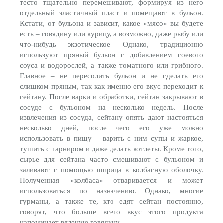
тесто тщательно перемешивают, формируя из него
отдельный эластичный пласт и помещают в бульон.
Кстати, от бульона и зависит, какое «мясо» вы будете
есть – говядину или курицу, а возможно, даже рыбу или
что-нибудь экзотическое. Однако, традиционно
используют пряный бульон с добавлением соевого
соуса и водорослей, а также томатного или грибного.
Главное – не пересолить бульон и не сделать его
слишком пряным, так как именно его вкус переходит к
сейтану. После варки и обработки, сейтан закрывают в
сосуде с бульоном на несколько недель. После
извлечения из сосуда, сейтану опять дают настояться
несколько дней, после чего его уже можно
использовать в пищу – варить с ним супы и жаркое,
тушить с гарниром и даже делать котлеты. Кроме того,
сырье для сейтана часто смешивают с бульоном и
заливают с помощью шприца в колбасную оболочку.
Полученная «колбаса» отваривается и может
использоваться по назначению. Однако, многие
гурманы, а также те, кто едят сейтан постоянно,
говорят, что больше всего вкус этого продукта
напоминает вяленую говядину.