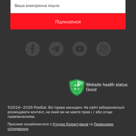
Підписатися
Website health status:
Good
©2016—2026 PostEat. Всі права захищені. На сайті забороняється
розміщувати контент, на який ви не маєте прав і / або згоди
правовласника.
Просимо ознайомитися з
Угодою Користувача
та
Правилами
спілкування
.