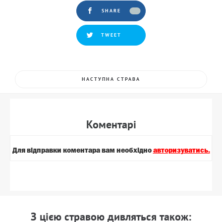
SHARE
TWEET
НАСТУПНА СТРАВА
Коментарi
Для вiдправки коментара вам необхiдно
авторизуватись.
З цiєю стравою дивляться також: