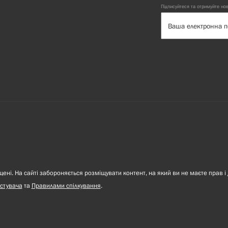
Підписуйтеся та отримуйте но
ні. На сайті забороняється розміщувати контент, на який ви не маєте прав і 
стувача
та
Правилами спілкування
.