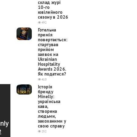
склад журі
10-го
ювілейного
сезону в 2026
492
Готельна
премія
повертається:
cтартував
прийом
заявок на
Ukrainian
Hospitality
Awards 2026.
Як податися?
410
Історія
бренду
Minelly:
українська
кава,
створена
людьми,
закоханими у
свою справу
252