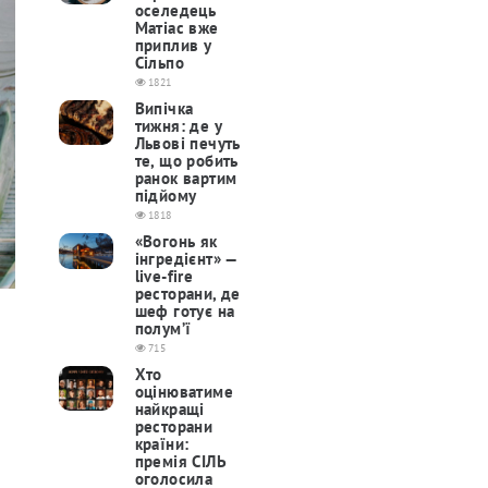
оселедець
Матіас вже
приплив у
Сільпо
1821
Випічка
тижня: де у
Львові печуть
те, що робить
ранок вартим
підйому
1818
«Вогонь як
інгредієнт» —
live-fire
ресторани, де
шеф готує на
полум’ї
715
Хто
оцінюватиме
найкращі
ресторани
країни:
премія СІЛЬ
оголосила