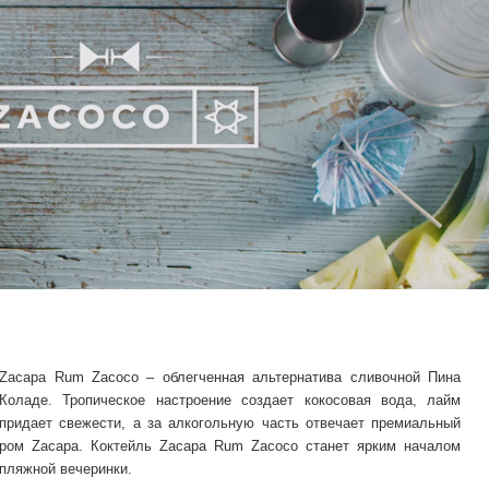
Zacapa Rum Zacoco – облегченная альтернатива сливочной Пина
Коладе. Тропическое настроение создает кокосовая вода, лайм
придает свежести, а за алкогольную часть отвечает премиальный
ром Zacapa. Коктейль Zacapa Rum Zacoco станет ярким началом
пляжной вечеринки.