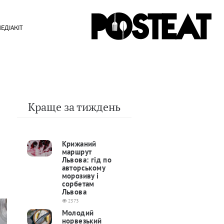
ЕДІАКІТ
Краще за тиждень
Крижаний
маршрут
Львова: гід по
авторському
морозиву і
сорбетам
Львова
2373
Молодий
норвезький