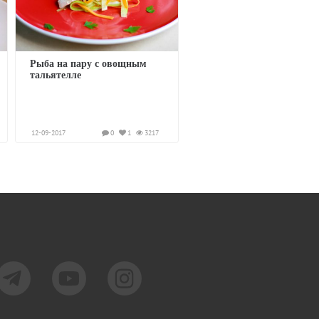
Рыба на пару с овощным
тальятелле
12-09-2017
0
1
3217