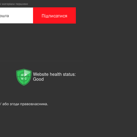
ві матеріали першими
Підписатися
Website health status:
Good
/ або згоди правовласника.