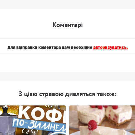
Коментарi
Для вiдправки коментара вам необхiдно
авторизуватись.
З цiєю стравою дивляться також: