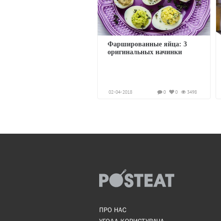
Фаршированные яйца: 3
оригинальных начинки
02-04-2018
0
0
3498
ПРО НАС