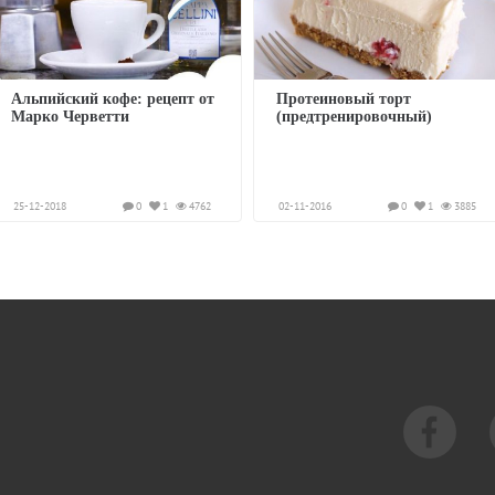
Альпийский кофе: рецепт от
Протеиновый торт
Марко Черветти
(предтренировочный)
25-12-2018
0
1
4762
02-11-2016
0
1
3885