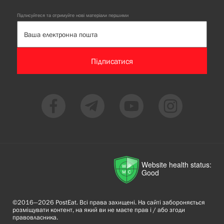
Підписуйтеся та отримуйте нові матеріали першими
Підписатися
Website health status:
Good
©2016—2026 PostEat. Всі права захищені. На сайті забороняється
розміщувати контент, на який ви не маєте прав і / або згоди
правовласника.