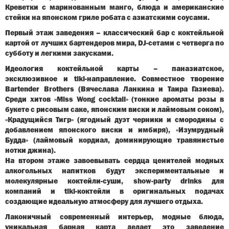
Креветки с маринованным манго, блюда и американские
стейки на японском гриле робата с азиатскими соусами.
Первый этаж заведения – классический бар с коктейльной
картой от лучших бартендеров мира, DJ-сетами с четверга по
субботу и легкими закусками.
Идеология коктейльной карты – паназиатское,
эксклюзивное и tiki-направление. Совместное творение
Bartender Brothers (Вячеслава Ланкина и Таира Газиева).
Cреди хитов «Miss Wong cocktail» (тонкие ароматы розы в
букете с рисовым саке, японским виски и лаймовым соком),
«Крадущийся Тигр» (ягодный дуэт черники и смородины с
добавлением японского виски и имбиря), «Изумрудный
Будда» (лаймовый кордиал, доминирующие травянистые
нотки джина).
На втором этаже завоевывать сердца ценителей модных
алкогольных напитков будут экспериментальные и
молекулярные коктейли-cуши, show-party drinks для
компаний и tiki-коктейли в оригинальных подачах
создающие идеальную атмосферу для лучшего отдыха.
Лаконичный современный интерьер, модные блюда,
уникальная барная карта делает это заведение