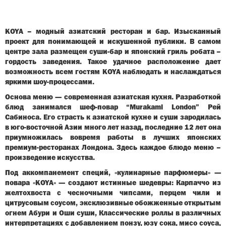
KOYA – модный азиатский ресторан и бар. Изысканный
проект для понимающей и искушенной публики. В самом
центре зала размещен суши-бар и японский гриль робата –
гордость заведения. Такое удачное раcположение дает
возможность всем гостям KOYA наблюдать и наслаждаться
яркими шоу-процессами.
Основа меню — современная азиатская кухня. Разработкой
блюд занимался шеф-повар “Murakami London” Рей
Сабиноса. Его страсть к азиатской кухне и суши зародилась
в юго-восточной Азии много лет назад, последние 12 лет она
приумножилась вовремя работы в лучших японских
премиум-ресторанах Лондона. Здесь каждое блюдо меню –
произведение искусства.
Под аккомпанемент специй, «кулинарные парфюмеры» —
повара «KOYA» — создают истинные шедевры: Карпаччо из
желтохвоста с чесночными чипсами, перцем чили и
цитрусовым соусом, эксклюзивные обожженные открытым
огнем Абури и Оши суши, Классические роллы в различных
интерпретациях с добавлением понзу, юзу сока, мисо соуса,