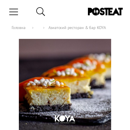
Головна
›
›
Азиатский ресторан & бар KOYA