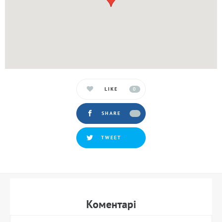
LIKE
0
SHARE
TWEET
Коментарi