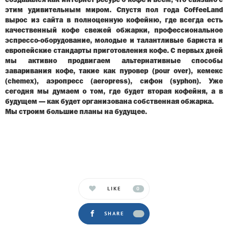
создавался как интернет ресурс о кофе и всем, что связано с
этим удивительным миром. Спустя пол года CoffeeLand
вырос из сайта в полноценную кофейню, где всегда есть
качественный кофе свежей обжарки, профессиональное
эспрессо-оборудование, молодые и талантливые бариста и
европейские стандарты приг
отовления кофе. С первых дней
мы активно продвигаем альтернативные способы
заваривания кофе, такие как пуровер (pour over), кемекс
(chemex), аэропресс (aeropress), сифон (syphon). Уже
сегодня мы думаем о том, где будет вторая кофейня, а в
будущем — как будет организована собственная обжарка.
Мы строим большие планы на будущее.
LIKE
0
SHARE