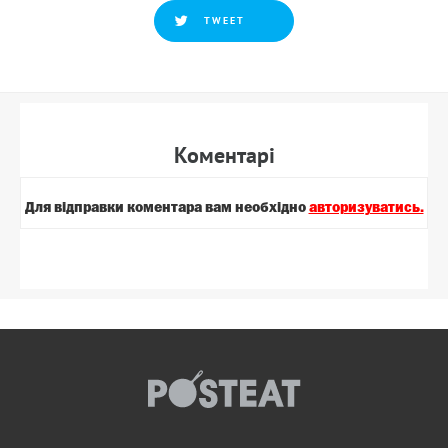
TWEET
Коментарi
Для вiдправки коментара вам необхiдно
авторизуватись.