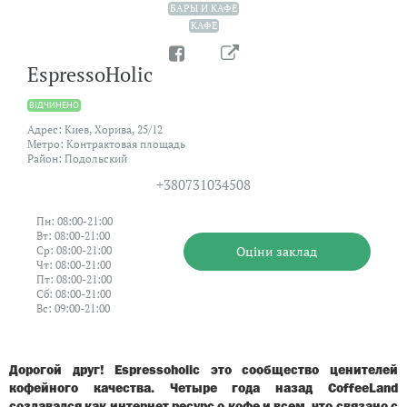
БАРЫ И КАФЕ
КАФЕ
EspressoHolic
ВIДЧИНЕНО
Адрес: Киев, Хорива, 25/12
Метро: Контрактовая площадь
Район: Подольский
+380731034508
Пн: 08:00-21:00
Вт: 08:00-21:00
Оцiни заклад
Ср: 08:00-21:00
Чт: 08:00-21:00
Пт: 08:00-21:00
Сб: 08:00-21:00
Вс: 09:00-21:00
Дорогой друг! Espressoholic это сообщество ценителей
кофейного качества. Четыре года назад CoffeeLand