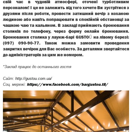
свій час в чудовій атмосфері, оточені турботливим
персоналом! І це не залежить від того хочете Ви зустрітися з
друзями після роботи, провести затишний вечір з коханою
людиною або навіть попрацювати в спокійній обстановці за
чашкою чаю та кальяном. В закладі приймають бронювання
столиків по телефону, через форму онлайн бронювання.
Бронювання столика у лаунж-барі GUSTOÚ на лівому березі:
(097) 090-90-77. Також можна замовити проведення
закритих вечірок для Вас особисто. За деталями звертайтеся
до адміністраторів за цим же номером.
*Заклад працює до останнього гостя
Сайт:
http://gustou.com.ua/
​Соц. мережі:
https://www.facebook.com/bargustou.t8/