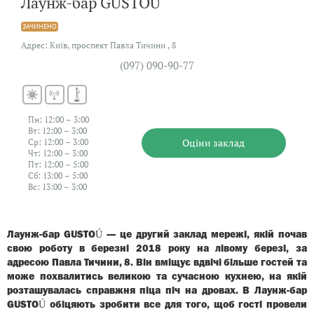
Лаунж-бар GUSTOÚ
ЗАЧИНЕНО
Адрес: Київ, проспект Павла Тичини , 8
(097) 090-90-77
Пн: 12:00 – 3:00
Вт: 12:00 – 3:00
Оцiни заклад
Ср: 12:00 – 3:00
Чт: 12:00 – 3:00
Пт: 12:00 – 5:00
Сб: 13:00 – 5:00
Вс: 13:00 – 3:00
Лаунж-бар GUSTOÚ — це другий заклад мережі, якій почав
свою роботу в березні 2018 року на лівому березі, за
адресою Павла Тичини, 8. Він вміщує вдвічі більше гостей та
може похвалитись великою та сучасною кухнею, на якій
розташувалась справжня піца піч на дровах. В Лаунж-бар
GUSTOÚ обіцяють зробити все для того, щоб гості провели