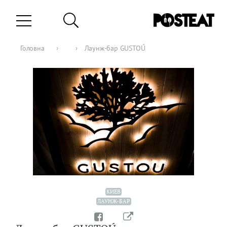
Головна
›
›
Лаунж-бар GUSTOÚ
КИЕВ
ЛАУНЖ-БАР