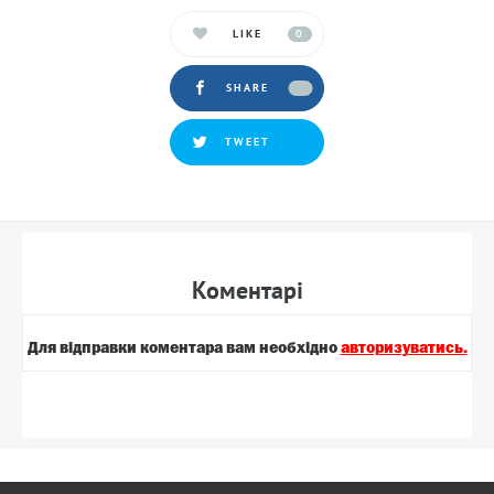
LIKE
0
SHARE
TWEET
Коментарi
Для вiдправки коментара вам необхiдно
авторизуватись.