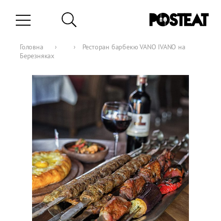
Головна
›
›
Ресторан барбекю VANO IVANO на
Березняках