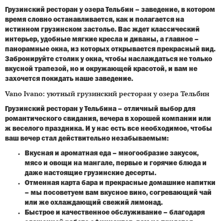
Грузинский ресторан у озера Тельбин – заведение, в котором
время словно останавливается, как и полагается на
истинном грузинском застолье. Вас ждет классический
интерьер, удобные мягкие кресла и диваны, а главное –
панорамные окна, из которых открывается прекрасный вид.
Забронируйте столик у окна, чтобы наслаждаться не только
вкусной трапезой, но и окружающей красотой, и вам не
захочется покидать наше заведение.
Vano Ivano: уютный грузинский ресторан у озера Тельбин
Грузинский ресторан у Тельбина – отличный выбор для
романтического свидания, вечера в хорошей компании или
ж веселого праздника. И у нас есть все необходимое, чтобы
ваш вечер стал действительно незабываемым:
Вкусная и ароматная еда – многообразие закусок,
мясо и овощи на мангале, первые и горячие блюда и
даже настоящие грузинские десерты.
Отменная карта бара и прекрасные домашние напитки
– мы посоветуем вам вкусное вино, согревающий чай
или же охлаждающий свежий лимонад.
Быстрое и качественное обслуживание – благодаря