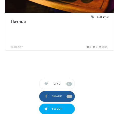
450 грн
Паэлья
28-08-2017
0
0
2982
LIKE
1
SHARE
TWEET