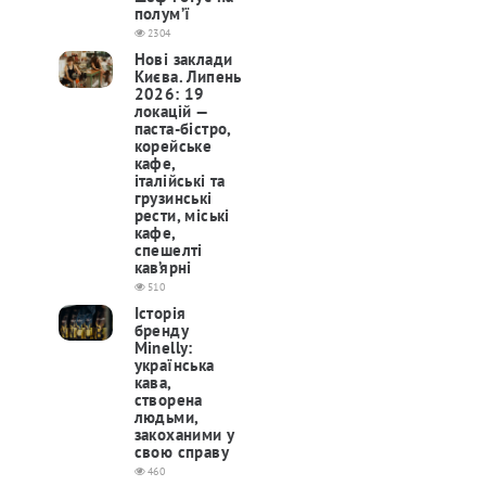
полум’ї
2304
Нові заклади
Києва. Липень
2026: 19
локацій —
паста-бістро,
корейське
кафе,
італійські та
грузинські
рести, міські
кафе,
спешелті
кав’ярні
510
Історія
бренду
Minelly:
українська
кава,
створена
людьми,
закоханими у
свою справу
460