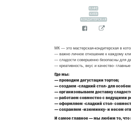
КАФЕ
КИЕВ
КОНДИТЕРСКАЯ
МК — это мастерская-кондитерская в кото
— важно личное отношение к каждому кли
— сладости совершенно безопасны для де
— креативность, вкус и качество- главны
Где мы:
— проводим дегустации тортов;
— создаем «сладкий стол» для особ
— организовываем доставку сладост
— работаем совместно с ведущими р
— оформляем «сладкий стол» совмест
— сохраняем «изюминку» и несем отв
И самое главное — мы любим то, что