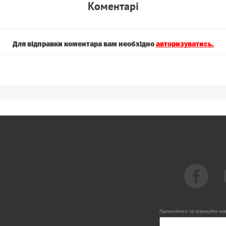
Коментарi
Для вiдправки коментара вам необхiдно
авторизуватись.
Підписуйтеся та отримуйте но