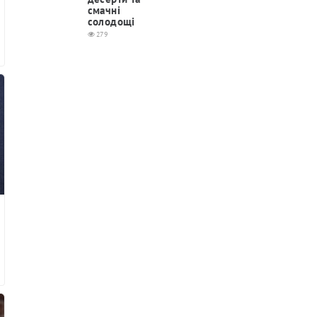
смачні
солодощі
279