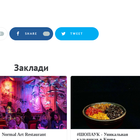
0
SHARE
TWEET
Заклади
Normal Art Restaurant
#ШОПАУК - Уникальная
кальянная в Киеве