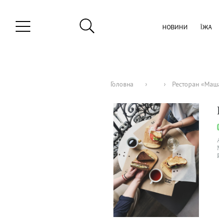
НОВИНИ
ЇЖА
Головна
›
›
Ресторан «Маш