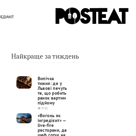
ЕДІАКІТ
Найкраще за тиждень
Випічка
тижня: де у
Львові печуть
те, що робить
ранок вартим
підйому
3731
«Вогонь як
інгредієнт» —
live-fire
ресторани, де
шеф готує на