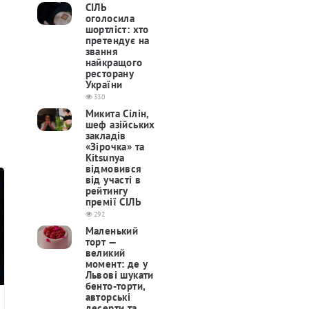
СІЛЬ
оголосила
шортліст: хто
претендує на
звання
найкращого
ресторану
України
330
Микита Сілін,
шеф азійських
закладів
«Зірочка» та
Kitsunya
відмовився
від участі в
рейтингу
премії СІЛЬ
292
Маленький
торт —
великий
момент: де у
Львові шукати
бенто-торти,
авторські
десерти та