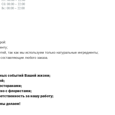
Сб: 08:00 – 22:00
Вс: 08:00 – 22:00
рой:
енту;
тей, так как мы используем только
натуральные ингредиенты;
е составляющие любого заказа.
енных событий Вашей жизни;
ей;
есторанами;
но с флористами;
етственность за нашу работу;
 мы делаем!