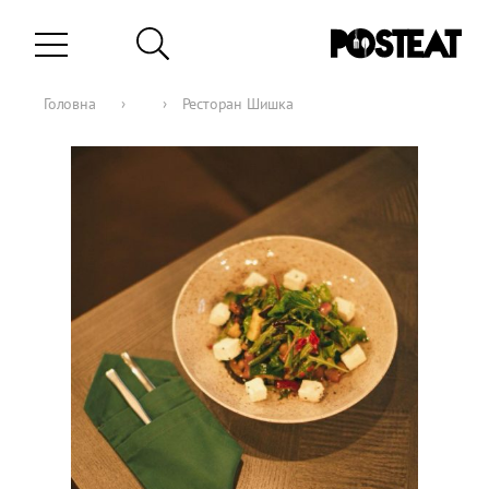
Головна
›
›
Ресторан Шишка