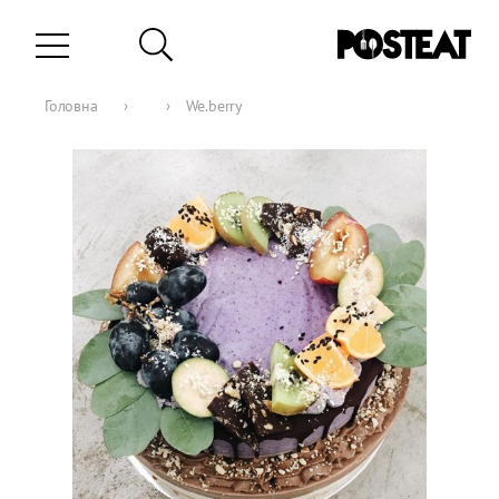
Головна
›
›
We.berry