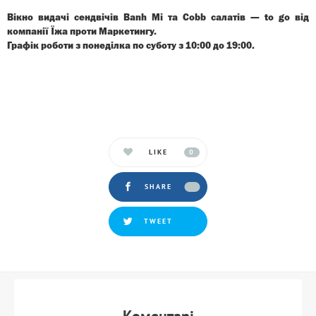
Вікно видачі сендвічів Banh Mi та Cobb салатів — to go від
компанії Їжа проти Маркетингу.
Графік роботи з понеділка по суботу з 10:00 до 19:00.
LIKE
0
SHARE
TWEET
Коментарi