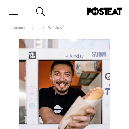
Головна
›
›
Window 1