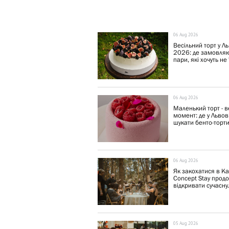
06 Aug 2026
Весільний торт у Ль
2026: де замовля
пари, які хочуть не "
06 Aug 2026
Маленький торт - 
момент: де у Львов
шукати бенто-торти,
06 Aug 2026
Як закохатися в Ка
Concept Stay прод
відкривати сучасну.
05 Aug 2026