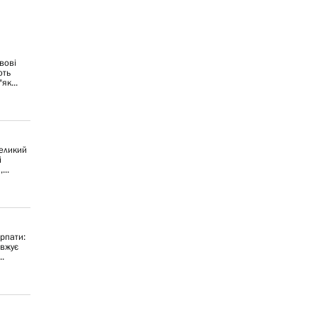
вові
ють
як...
великий
і
...
рпати:
овжує
..