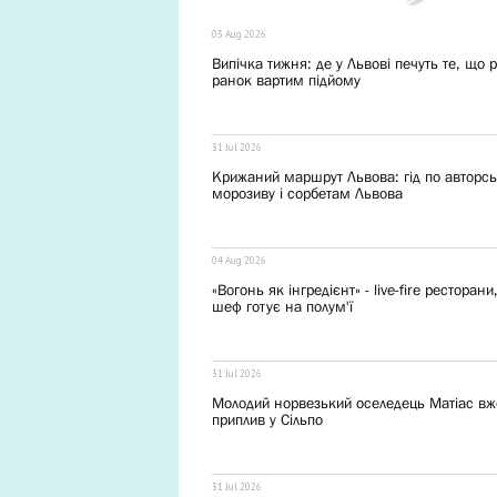
03 Aug 2026
Випічка тижня: де у Львові печуть те, що 
ранок вартим підйому
31 Jul 2026
Крижаний маршрут Львова: гід по авторс
морозиву і сорбетам Львова
04 Aug 2026
«Вогонь як інгредієнт» - live-fire ресторани
шеф готує на полум'ї
31 Jul 2026
Молодий норвезький оселедець Матіас вж
приплив у Сільпо
31 Jul 2026