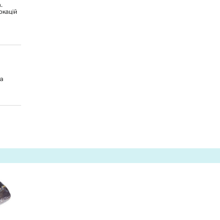
.
окацій
ya