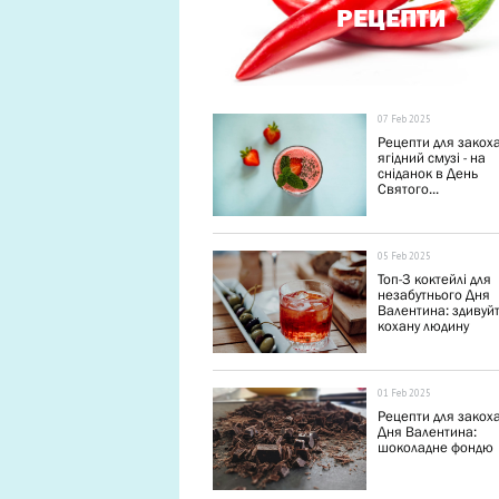
РЕЦЕПТИ
07 Feb 2025
Рецепти для закох
ягідний смузі - на
сніданок в День
Святого...
05 Feb 2025
Топ-3 коктейлі для
незабутнього Дня
Валентина: здивуй
кохану людину
01 Feb 2025
Рецепти для закох
Дня Валентина:
шоколадне фондю