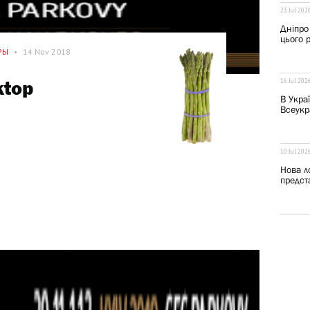
23 Jul 202
Дніпро
цього 
РЫ
•
14 Nov 2018
16 Jul 202
ktop
В Укра
Всеукра
10 Jul 202
Нова ло
предста