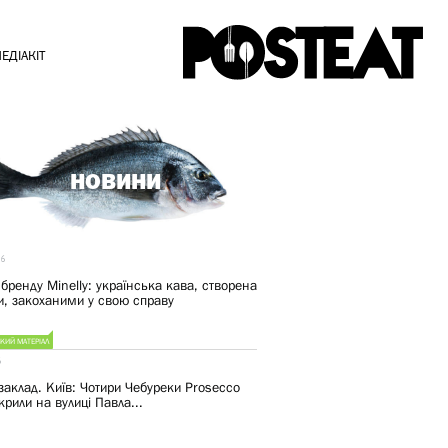
ЕДІАКІТ
НОВИНИ
26
 бренду Minelly: українська кава, створена
, закоханими у свою справу
КИЙ МАТЕРІАЛ
6
заклад. Київ: Чотири Чебуреки Prosecco
крили на вулиці Павла...