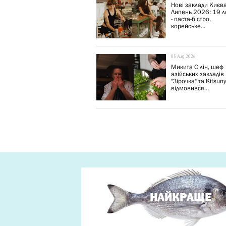
Нові заклади Києва
Липень 2026: 19 л
- паста-бістро,
корейське...
05 Aug 2026
Микита Сілін, шеф
азійських закладів
"Зірочка" та Kitsun
відмовився...
НАЙКРАЩЕ