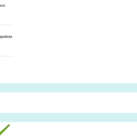
ни:
 прийом