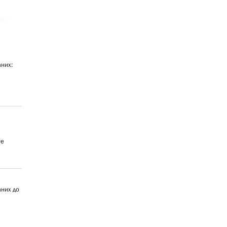
аних:
те
аних до