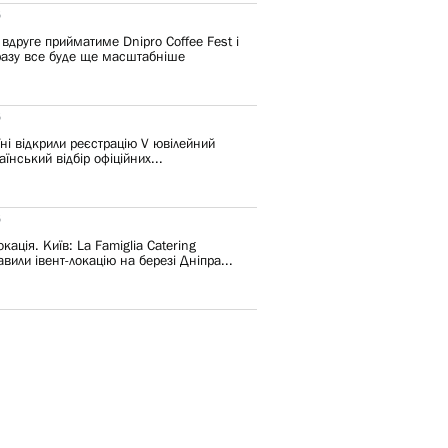
6
 вдруге прийматиме Dnipro Coffee Fest і
разу все буде ще масштабніше
6
їні відкрили реєстрацію V ювілейний
їнський відбір офіційних...
6
кація. Київ: La Famiglia Catering
вили івент-локацію на березі Дніпра...