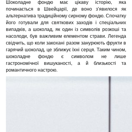
Шоколадне фондю має цікаву історію, яка
починається в Швейцарії, де воно з’явилося як
альтернатива традиційному сирному фондю. Спочатку
його готували для святкових заходів і спеціальних
випадків, а шоколад, як один із символів розкоші та
насолоди, був важливим елементом страви. Легенда
свідчить, що коли закохані разом занурюють фрукти в
гарячий шоколад, це зближує їхні серця. Таким чином,
шоколадне фондю є символом не лише
гастрономічної вишуканості, а й близькості та
романтичного настрою.