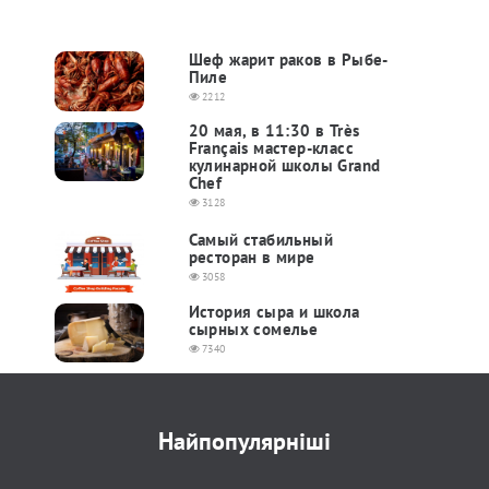
Шеф жарит раков в Рыбе-
Пиле
2212
20 мая, в 11:30 в Très
Français мастер-класс
кулинарной школы Grand
Chef
3128
Самый стабильный
ресторан в мире
3058
История сыра и школа
сырных сомелье
7340
Найпопулярніші