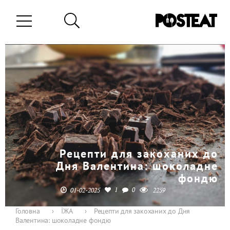
Рецепти для закоханих до
Дня Валентина: шоколадне
фондю
1
0
01-02-2025
2259
Головна
›
ЇЖА
›
Рецепти для закоханих до Дня
Валентина: шоколадне фондю