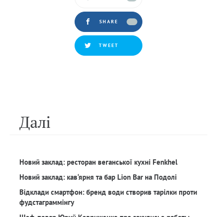
SHARE
TWEET
Далi
Новий заклад: ресторан веганської кухні Fenkhel
Новий заклад: кав‘ярня та бар Lion Bar на Подолі
Відклади смартфон: бренд води створив тарілки проти
фудстаграммінгу