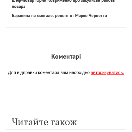
Шеф-повар Юрий Ковриженко про закулисье работы
повара
Баранина на мангале: рецепт от Марко Черветти
Коментарi
Для вiдправки коментара вам необхiдно
авторизуватись.
Читайте також