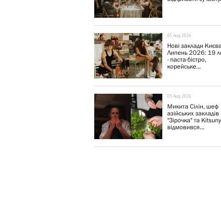
05 Aug 2026
Нові заклади Києва
Липень 2026: 19 л
- паста-бістро,
корейське...
05 Aug 2026
Микита Сілін, шеф
азійських закладів
"Зірочка" та Kitsun
відмовився...