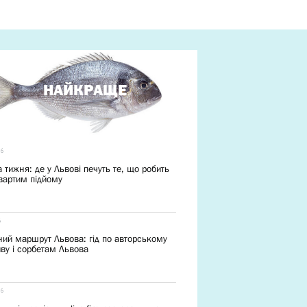
НАЙКРАЩЕ
26
 тижня: де у Львові печуть те, що робить
вартим підйому
6
ий маршрут Львова: гід по авторському
ву і сорбетам Львова
26