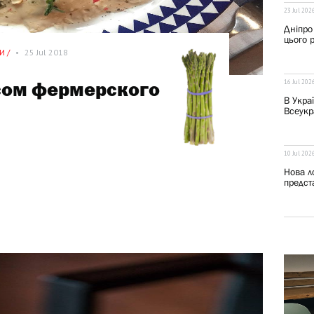
23 Jul 202
Дніпро
цього 
И /
•
25 Jul 2018
16 Jul 202
сом фермерского
В Укра
Всеукра
10 Jul 202
Нова ло
предста