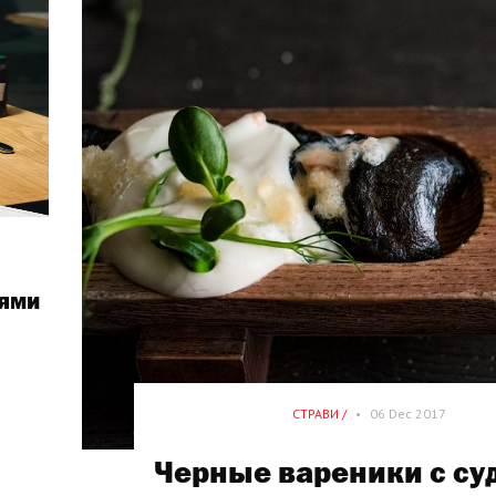
иями
СТРАВИ /
•
06 Dec 2017
Черные вареники с су