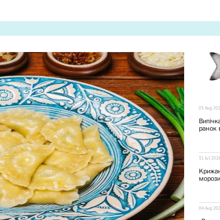
03 Aug 20
Випічка
ранок 
31 Jul 202
Крижан
морози
04 Aug 20