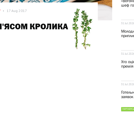
«Вогонь
шеф го
/
•
17 Aug 2017
31 Jul 202
М'ЯСОМ КРОЛИКА
Молоди
припли
31 Jul 202
Хто оц
премія 
31 Jul 202
Готель
заявок 
ПАРТНЕРСЬ