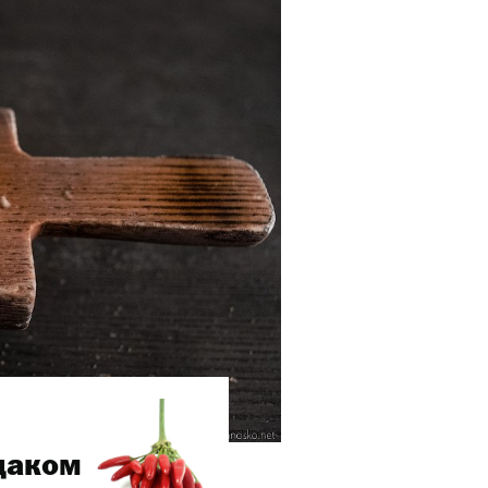
даком