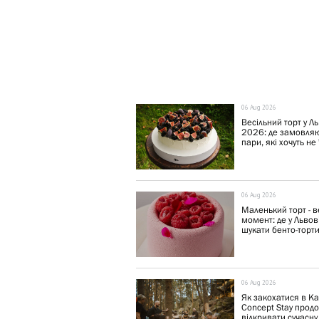
06 Aug 2026
Весільний торт у Ль
2026: де замовля
пари, які хочуть не "
06 Aug 2026
Маленький торт - 
момент: де у Львов
шукати бенто-торти,
06 Aug 2026
Як закохатися в Ка
Concept Stay прод
відкривати сучасну.