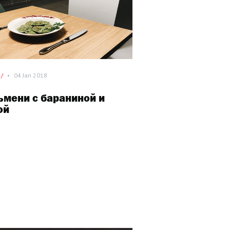
/
•
04 Jan 2018
ьмени с бараниной и
ой