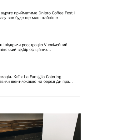
6
 вдруге прийматиме Dnipro Coffee Fest і
разу все буде ще масштабніше
6
їні відкрили реєстрацію V ювілейний
їнський відбір офіційних...
6
кація. Київ: La Famiglia Catering
вили івент-локацію на березі Дніпра...