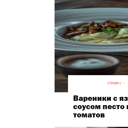
СТРАВИ /
•
Вареники с я
соусом песто
томатов