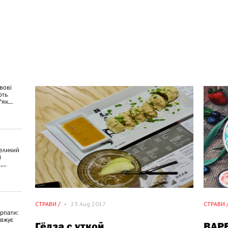
вові
ють
як...
великий
і
...
СТРАВИ /
•
23 Aug 2017
СТРАВИ 
рпати:
овжує
..
Гёдза с уткой
ВАР