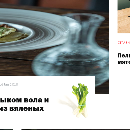
СТРАВИ 
Пел
мят
16 Jan 2018
зыком вола и
 из вяленых