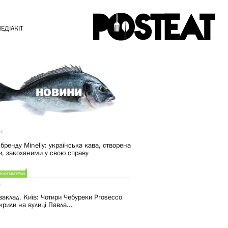
ЕДІАКІТ
НОВИНИ
26
 бренду Minelly: українська кава, створена
, закоханими у свою справу
КИЙ МАТЕРІАЛ
6
заклад. Київ: Чотири Чебуреки Prosecco
крили на вулиці Павла...