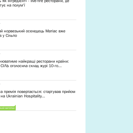
 як інгредієнт» - live-fire ресторани, де
тує на полум'ї
6
й норвезький оселедець Матіас вже
в у Сільпо
6
інюватиме найкращі ресторани країни:
СІЛЬ оголосила склад журі 10-го...
6
на премія повертається: cтартував прийом
на Ukrainian Hospitality...
КИЙ МАТЕРІАЛ